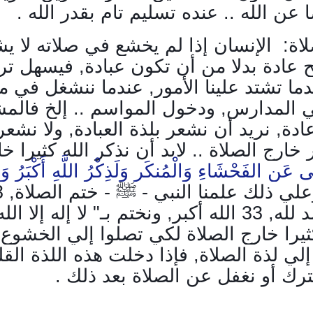
عن الله .. عنده تسليم تام بقدر الله .
لاة:
ا
لإنسان إذا لم يخشع في صلاته لا ي
ح عادة بدلا من أن تكون عبادة, فيسهل ت
ندما تشتد علينا الأمور, عندما ننشغل في
إلي المدارس, ودخول المواسم .. إلخ فالم
دة, نريد أن نشعر بلذة العبادة, ولا نشعر
 خارج الصلاة .. لابد أن نذكر الله كثيرا خ
َى عَنِ الفَحْشَاءِ وَالْمُنكَرِ وَلَذِكْرُ اللَّهِ أَكْبَرُ وَال
علي ذلك علمنا النبي -
ﷺ
- خ
كثيرا خارج الصلاة لكي تصلوا إلي الخشوع
إلي لذة الصلاة, فإذا دخلت هذه اللذة القل
رك أو نغفل عن الصلاة بعد ذلك .