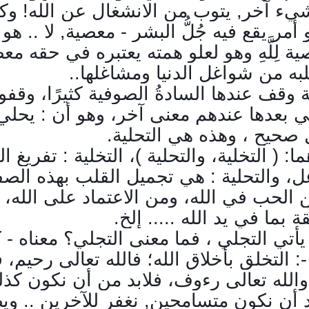
شيء آخر, يتوب من الانشغال عن الله! وك
أمر يقع فيه جُلُّ البشر - معصية, لا .. هو
 لِلَّهِ وهو لعلو همته يعتبره في حقه مع
به من شواغل الدنيا ومشاغلها
..
 وقف عندها السادةُ الصوفية كثيرًا، وقفو
أتي بعدها عندهم معنى آخر، وهو أن : يحلي
 صحيح ، وهذه هي التحلية
.
 ( التخلية، والتحلية )، التخلية : تفريغ ا
، والتحلية : هي تجميل القلب بهذه الص
ن الحب في الله، ومن الاعتماد على الله،
قة بما في يد الله ..... إلخ
.
يأتي التجلي ، فما معنى التجلي؟ معناه - 
 التخلق بأخلاق الله؛ فالله تعالى رحيم، ف
الله تعالى رءوف، فلابد من أن نكون كذل
د أن نكون متسامحين, نغفر للآخرين .. وي