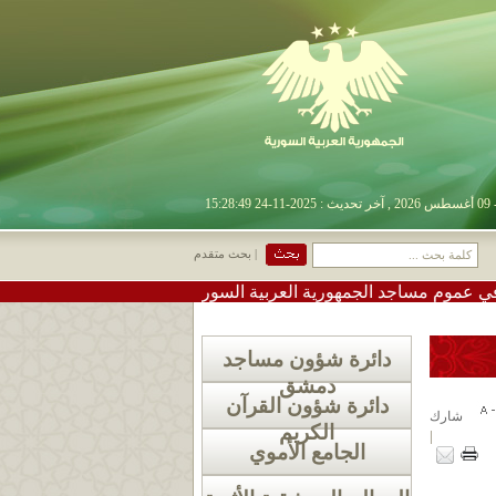
| بحث متقدم
جد الجمهورية العربية السورية
•
#تعميم دعوة لإقامة صلاة الا
دائرة شؤون مساجد
دمشق
دائرة شؤون القرآن
شارك
الكريم
|
الجامع الأموي