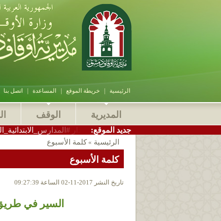
الرئيسية
|
خريطة الموقع
|
المساعدة
|
اتصل بنا
المديرية
الوقف
ال
:جديد الموقع
وقاف_دمشق الاستاذ سامر بيرقدار #المدارس_الابتدائية_الشرعية التابع
الرئيسية
كلمة الأسبوع
»
كلمة الأسبوع
تاريخ النشر 2017-11-02 الساعة 09:27:39
السير في طريق 