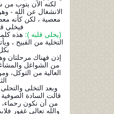
لكنه الآن يتوب من 
الانشغال عن الله - وهو 
معصية ، لكن كأنه معصية
فيخلي قل
(يخلي قلبه ):
هذه كلمة
التخلية من القبيح ، وي
بكل
إذن فهناك مرحلتان وهما:
من الشواغل والمشاغل
العالية من التوكل، وم
الث
وبعد التخلي والتحلي 
قالت السادة الصوفية -:
من أن نكون رحماء، و
والله تعالى غفور فلاب