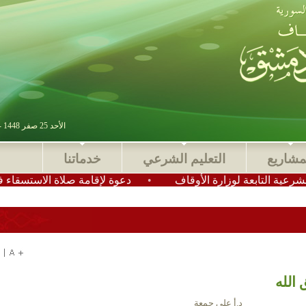
الأحد 25 صفر 1448 - 09 أغسطس 2026 , آخر تحديث : 2025-11-24 15:28:49
مشاريع
التعليم الشرعي
خدماتنا
ة لوزارة الأوقاف
•
دعوة لإقامة صلاة الاستسقاء في عموم مسا
الله
د.أ علي جمعة