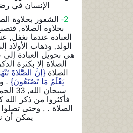
الإنسان في رضا 
2-
الشعور بحلاوة الص
بحلاوة الصلاة, فتصب
العبادة عندما نغفل, ع
الولد, وذهاب الأولاد 
هي تحويل العبادة إلي عا
الصلاة إلا بكثرة الذكر
الصلاة
{إِنَّ الصَّلاةَ تَنْه
يَعْلَمُ مَا تَصْنَعُونَ}
. و
سبحان الله, 33 الحمد لله, 33 الله أكبر, ونختم بـ" لا إله إلا الله
فأكثروا من ذكر الله 
الصلاة . , وحتى تصلوا 
يمكن أن نت