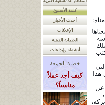
المعالم الدمشقية الأثرية
كلمة الأسبوع
ناه:
أحدث الأخبار
الإعلانات
عناها
سه
الخطابة الدينية
لك
أنشطة وإبداعات
كتب
خطبة الجمعة
لتي
 هذا
كيف أجد عملاً
مناسباً؟
 عن
،
« أرشيف الخطب
ركه،