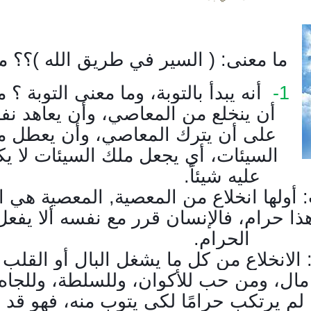
ما معنى: ( السير في طريق الله )؟؟ مع
1-
أنه يبدأ بالتوبة، وما معنى التوبة ؟ م
أن ينخلع من المعاصي، وأن يعاهد نف
على أن يترك المعاصي، وأن يعطل م
السيئات، أي يجعل ملك السيئات لا ي
عليه شيئاً
.
: أولها انخلاع من المعصية, المعصية هي ا
ذا حرام، فالإنسان قرر مع نفسه ألا يفعل
الحرام
.
الانخلاع من كل ما يشغل البال أو القلب
 مال، ومن حب للأكوان، وللسلطة، وللجاه
 لم
يرتكب حرامًا لكي يتوب منه، فهو قد ت