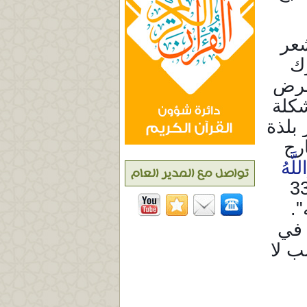
شعر
رك
 مرض
شكلة
 بلذة
ارج
لَّهُ
تم الصلاة, 33
".
 في
ب لا