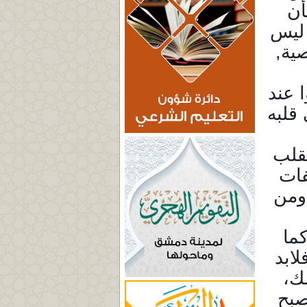
أن
 ليس
صية,
ا عند
 قلبه
لقلب
فات
 ومن
كما
لابد
ك،
صبح