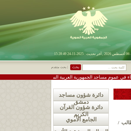
| بحث متقدم
م مساجد الجمهورية العربية السورية
•
#تعميم دعوة لإقامة صل
دائرة شؤون مساجد
دمشق
دائرة شؤون القرآن
الكريم
الجامع الأموي
الب /