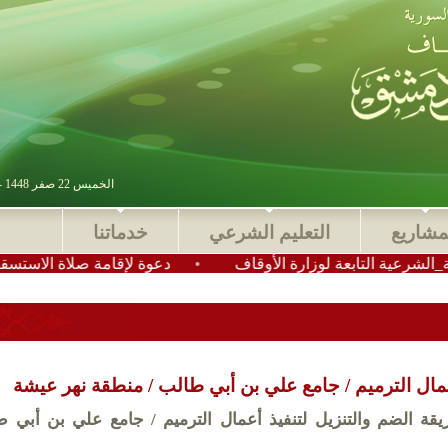
الخميس 22 صفر 1448 - 06 أغسطس 2026 , آخر تحديث : 2025-11-24 15:28:49
مشاريع
التعليم الشرعي
خدماتنا
التابعة لوزارة الأوقاف
•
دعوة لإقامة صلاة الاستسقاء في عمو
مال الترميم / جامع علي بن أبي طالب / منطقة نهر عيشة
قة الضم والتنزيل لتنفيذ أعمال الترميم / جامع علي بن أبي ط