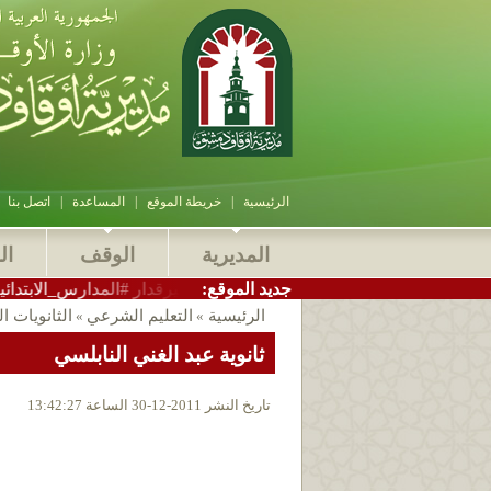
الرئيسية
|
خريطة الموقع
|
المساعدة
|
اتصل بنا
المديرية
الوقف
ال
:جديد الموقع
مدير_أوقاف_دمشق الاستاذ سامر بيرقدار #المدارس_الابتدائية_الشرعية 
الرئيسية
التعليم الشرعي
الثانويات ا
»
»
ثانوية عبد الغني النابلسي
تاريخ النشر 2011-12-30 الساعة 13:42:27