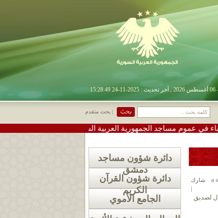
| بحث متقدم
وم مساجد الجمهورية العربية السورية
•
#تعميم دعوة لإقامة ص
دائرة شؤون مساجد
دمشق
دائرة شؤون القرآن
شارك
|
الكريم
الجامع الأموي