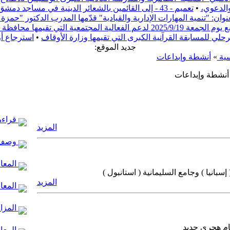
والدعوي،
•
تعميم - 43 - إلى القائمين بالشعائر الدينية في مساجد دمشق
ن: "تنمية المهارات الإدارية والقيادية" قدّمها المدرب الدكتور "حم
ف دمشق بعنوان "ريفنا بيستاهل"
مرحلي للمسابقة القرآنية الكبرى التي تقيمها وزارة الأوقاف
•
استرجاع أ
:جديد الموقع
سية
»
أنشطة وإبداعات
أنشطة وإبداعات
قراءة 
المزيد
وصف 
المعال
بانيا ) وجامع السليمانية ( استانبول )
المزيد
المعا
المزار
عام هجري جديد
المعال