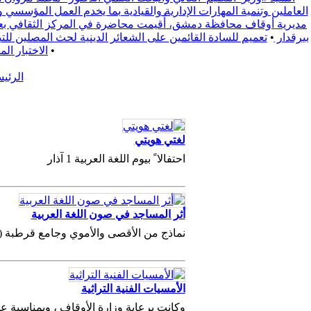
العاملين وتنمية المهارات الإدارية والقيادية بما يخدم العمل المؤسسي 
مديرية أوقاف محافظة دمشق، أُقيمت محاضرة في المركز الثقافي بعنوا
بيرقدار
•
تعميم للسادة القائمين على الشعائر الدينية لحث المصلين للتبع يوم الجمعة 2025/9/19 لدعم الفعالية المجتمعية التي تقيمها محافظة ري
•
الاختبار ال
الرئي
لغتي هويتي
احتفالا ً بيوم اللغة العربية 1 آذار
أثر المساجد في صون اللغة العربية
نماذج من الأقصى والأموي وجامع قرطبة ( إس
الأمسيات الفنية التراثية
وكانت برعاية وزارة الأوقاف ، وبمناسبة 