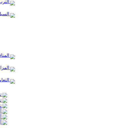
الترب
السبل
المنا
المزا
التعام
تع
تع
تع
أر
أر
أر