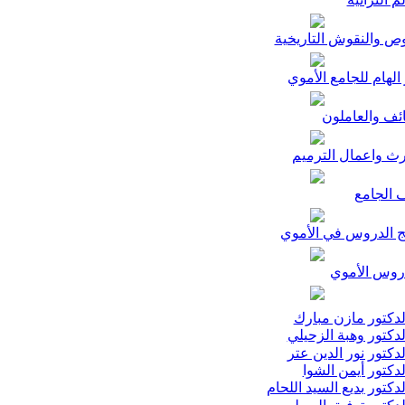
ص والنقوش التاريخية
الهام للجامع الأموي
ئف والعاملون
رث واعمال الترميم
 الجامع
ج الدروس في الأموي
وس الأموي
دكتور مازن مبارك
دكتور وهبة الزحيلي
دكتور نور الدين عتر
دكتور أيمن الشوا
دكتور بديع السيد اللحام