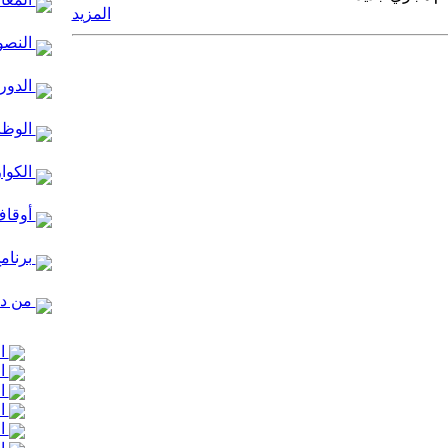
المزيد
النصو
الدور 
الوظا
الكوا
أوقاف
برنام
من در
ال
ال
ال
ال
ال