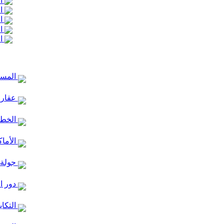
ال
ال
ال
ال
ال
المساج
عقارا
الخط ا
الأماك
جولة 
دور ا
التكاي