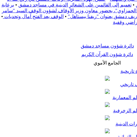
•
تعميم إلى القائمين على الشعائر الدينية في مساجد دمشق
•
برعاية
زة الحمزاوي"، بحضور معاون وزير الأوقاف لشؤون الوقف السيد "سامر
•
الوقف بعد الفتح آمال وتحديات
•
راضي وقفية
دائرة شؤون مساجد دمشق
دائرة شؤون القرآن الكريم
الجامع الأموي
تاريخية
تاريخي
م المعمارية
لم الزخرفية
ات الدينية
م التراثية