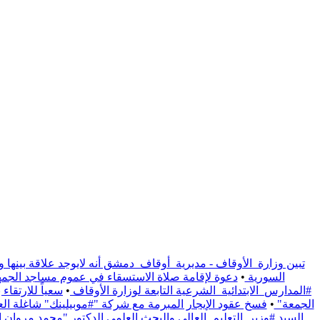
تبين وزارة_الأوقاف - مديرية_أوقاف_دمشق أنه لايوجد علاقة بينها و
السورية
•
دعوة لإقامة صلاة الاستسقاء في عموم مساجد الجمهو
#المدارس_الابتدائية_الشرعية التابعة لوزارة الأوقاف
•
سعياً للارتقا
الجمعة"
•
فسخ عقود الإيجار المبرمة مع شركة "#موبيلينك" شاغلة العقار الوقفي الواقع على / 1191/ م
السيد #وزير_التعليم_العالي والبحث العلمي الدكتور "محمد مروان ال