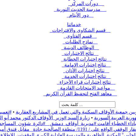
دورات المركز
مدرسة الحديث النورية
دور الأيتام
خدماتنا
قسم الشكاوى والاقتراحات
قسم الفتاوى
نماذج الطلبات
الوظائف الدينية
نتائج الاختبارات
نتائج اختبارات الخطابة
نتائج اختبارات الإمامة
نتائج اختبارات الأذان
نتائج اختبارات الخدمة
نتائج اختبارات قراء الأجزاء
مواعيد الامتحانات القادمة
معاهد الفتح لتحفيظ القرآن الكريم
بين جمعية الأوقاف السكنية والتي تعمل في المشاريع العقارية
•
#تعميم
رية العربية السورية
•
زيارة السيد #وزير_الأوقاف الدكتور محمد أبو
ء بأداء الخطباء أقامت #مديرية_أوقاف_دمشق _ #دائرة_شؤون_المساج
نطقة الصالحية جادة_ مقابل فندق أمية،
حلبي" المكتبة_الظاهرية والمدرسة العادلية الكبرى الوقفيتين للاطلاع