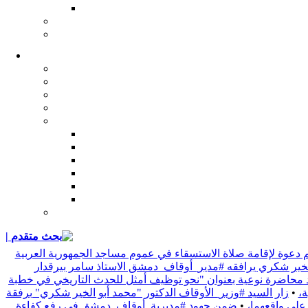
| بحث متقدم
 دعوة لإقامة صلاة الاستسقاء في عموم مساجد الجمهورية العربية
 الخير شكري يرافقه #مدير_أوقاف_دمشق الاستاذ سامر بيرقدار
د محاضرة نوعية بعنوان "نحو توظيف أمثل للحدث التاريخي في خطبة
•
زار السيد #وزير_الأوقاف الدكتور "محمد أبو الخير شكري" برفقة
 على واقعهما،
•
ضمن جهود #مديرية_أوقاف_دمشق في رفع كفاءة