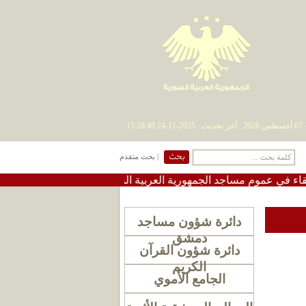
| بحث متقدم
 عموم مساجد الجمهورية العربية السورية
•
#تعميم دعوة لإقام
دائرة شؤون مساجد
دمشق
دائرة شؤون القرآن
الكريم
الجامع الأموي