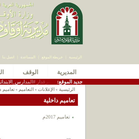
الرئيسية
|
خريطة الموقع
|
المساعدة
|
اتصل بنا
المديرية
الوقف
ال
:جديد الموقع
ه #مدير_أوقاف_دمشق الاستاذ سامر بيرقدار #المدارس_الابتدائية_الشر
الرئيسية
الإعلانات
التعاميم
تعاميم د
»
»
»
تعاميم داخلية
تعاميم 2017م