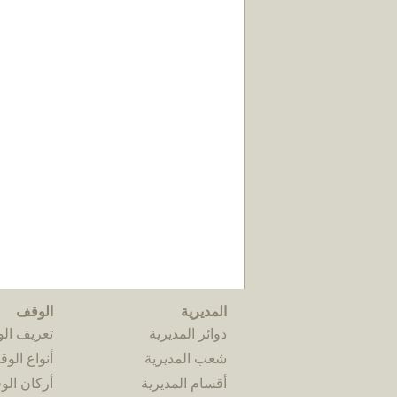
المديرية
الوقف
دوائر المديرية
تعريف ال
شعب المديرية
أنواع الو
أقسام المديرية
أركان ال