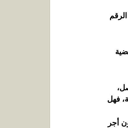
الرقم
ضية
صل،
، فهل
ن أجر