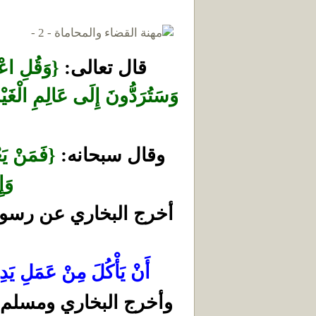
قال تعالى:
{وَقُلِ اعْم
وَسَتُرَدُّونَ إِلَى عَالِمِ الْغَيْب
وقال سبحانه:
{فَمَنْ يَع
وَإِ
أخرج البخاري عن رسول
أَنْ يَأْكُلَ مِنْ عَمَلِ يَدِه
وأخرج البخاري ومسلم 