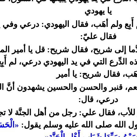
يا يهودي
م أَبِع ولم أهَب، فقال اليهودي: درعي وفي 
فقال عليّ:
َما إلى شريح، فقال شريح: قل يا أمير الم
ه الدِّرع التي في يد اليهودي درعي، لم أَبِ
َهَب، فقال شريح: يا أمير
 نعم، قنبر والحسن والحسين يشهدون أنَّ الد
درعي، قال:
 للأب، فقال علي: رجل من أهل الجنَّة لا ت
الله صلى الله عليه وسلم يقول:
«الْحَس