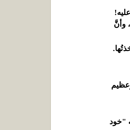
ليه!
وأنَّ
تُها.
وعظيم
 "خود