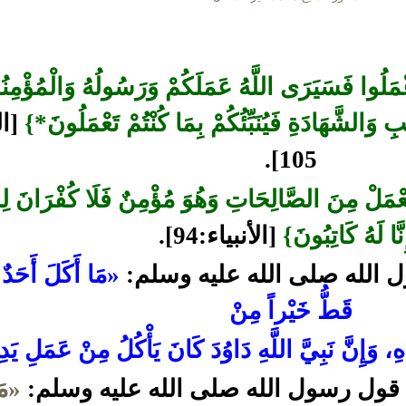
َلُوا فَسَيَرَى اللَّهُ عَمَلَكُمْ وَرَسُولُهُ وَالْمُؤْمِن
ِ وَالشَّهَادَةِ فَيُنَبِّئُكُمْ بِمَا كُنْتُمْ تَعْمَلُونَ*}
[ال
105].
ْمَلْ مِنَ الصَّالِحَاتِ وَهُوَ مُؤْمِنٌ فَلَا كُفْرَانَ لِس
نَّا لَهُ كَاتِبُونَ}
[الأنبياء:94].
 الله صلى الله عليه وسلم:
«مَا أَكَلَ أَحَدٌ
قَطُّ خَيْراً مِنْ
ِ، وَإِنَّ نَبِيَّ اللَّهِ دَاوُدَ كَانَ يَأْكُلُ مِنْ عَمَلِ يَد
قول رسول الله صلى الله عليه وسلم:
«مَ