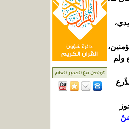
يدي،
ؤمنين،
ع ولم
ِّرع
جوز
َنُ