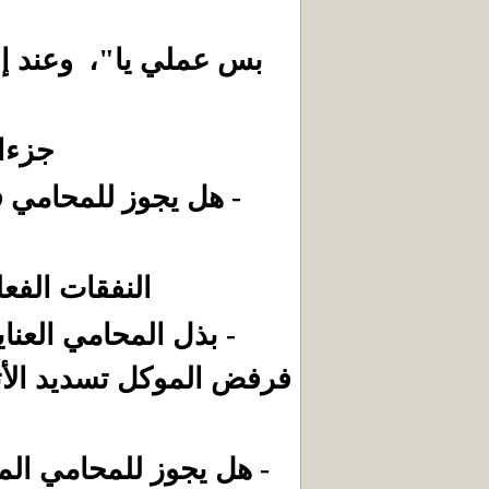
بس عملي يا"،
وعند إ
جزءا 
- هل يجوز للمحامي ف
النفقات الفعل
- بذل المحامي العناي
فرفض الموكل تسديد الأتع
- هل يجوز للمحامي ال