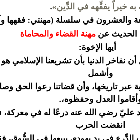
 به خيراً يفقِّهه في الدِّين»
.
ة والعشرون في سلسلة (مهنتي: فقهها وآد
ا الحديث عن
مهنة القضاء والمحاماة
أيها الإخوة:
أن نفاخر الدنيا بأن تشريعنا الإسلامي هو
وأشمل
 عبر تاريخها، وأن قضاتنا رعوا الحق وصا
أقاموا العدل وحفظوه،.
ليّ رضي الله عنه درعًا له في معركة، فلم
انقضت الحرب
لدِّرع في يد يهودي يبيعها في السُّوق، فق