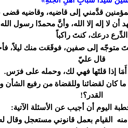
َيْنُ سَيِّدَا شَبَابِ أَهْلِ الْجَنَّةِ»
لمؤمنين قدَّمني إلى قاضيه، وقاضيه قضى ع
أن لا إله إلا الله، وأنَّ محمدًا رسول الله، 
الدِّرع درعك، كنتَ راكباً
متوجّه إلى صفين، فوقَعَت منك ليلاً، فأخذ
قال عليّ
َمَا إذا قلتَها فهي لك، وحمله على فرَس.
ما كان لقضائنا وللقضاة من رفيع الشأن 
القدر؟!
ة اليوم أن أجيب عن الأسئلة الآتية:
منه
القيام بعمل قانوني مستعجل وقال له