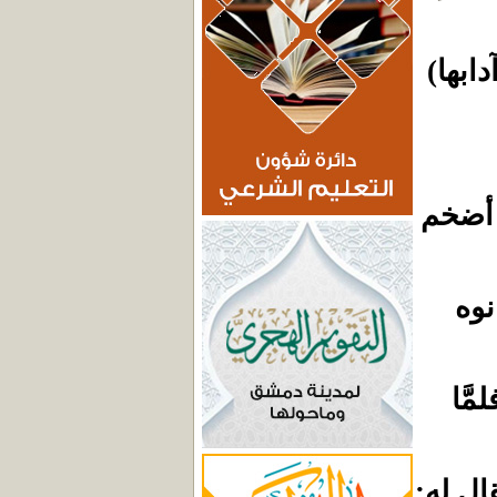
ابها)
 أضخم
نوه
َّا
ال له: