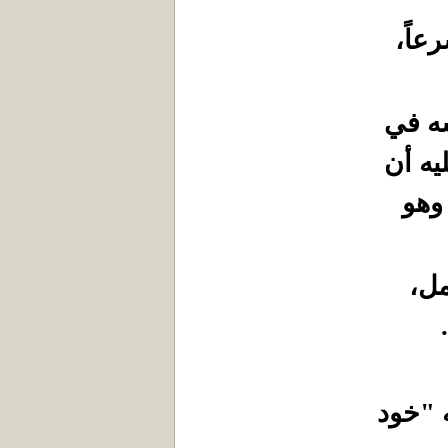
عاً،
سه في
يه أن
وهو
مل،
 "خود