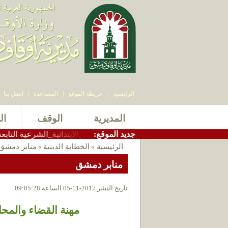
الرئيسية
|
خريطة الموقع
|
المساعدة
|
اتصل بنا
المديرية
الوقف
ال
:جديد الموقع
اذ سامر بيرقدار #المدارس_الابتدائية_الشرعية التابعة لوزارة الأوق
الرئيسية
الخطابة الدينية
منابر دمشق
»
»
منابر دمشق
تاريخ النشر 2017-11-05 الساعة 09:05:28
مهنة القضاء والمحاماة