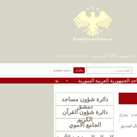
| بحث متقدم
لعربية السورية
•
#تعميم دعوة لإقامة صلاة الاستسقاء في عموم
دائرة شؤون مساجد
دمشق
دائرة شؤون القرآن
شارك
الكريم
|
الجامع الأموي