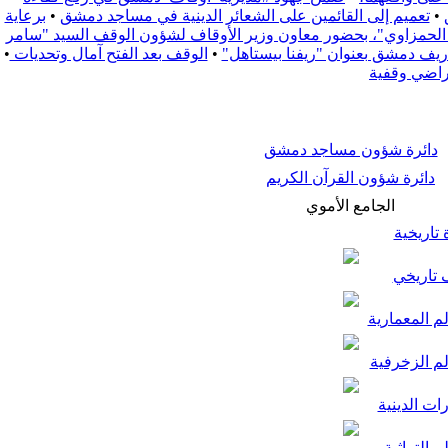
•
تعميم إلى القائمين على الشعائر الدينية في مساجد دمشق
•
برعاية
زة الحمزاوي"، بحضور معاون وزير الأوقاف لشؤون الوقف السيد "سامر
•
الوقف بعد الفتح آمال وتحديات
•
راضي وقفية
دائرة شؤون مساجد دمشق
دائرة شؤون القرآن الكريم
الجامع الأموي
تاريخية
تاريخي
م المعمارية
لم الزخرفية
ات الدينية
م التراثية