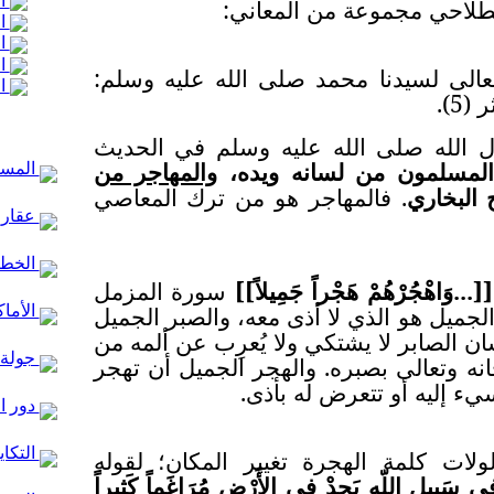
ال
احي مجموعة من المعاني:
ال
ال
ال
لسيدنا محمد صلى الله عليه وسلم:
ال
5).
 صلى الله عليه وسلم في الحديث
 المسلمون من لسانه ويده،
والمهاجر من
المساج
البخاري
. فالمهاجر هو من ترك المعاصي
عقارا
الخط ا
[
]
...وَاهْجُرْهُمْ هَجْراً جَمِيلاً
[
]
سورة المزمل
 الجميل هو الذي لا أذى معه، والصبر الجميل
الأماك
ان الصابر لا يشتكي ولا يُعرِب عن ألمه من
جولة 
بحانه وتعالى بصبره. والهجر الجميل أن تهجر
سيء إليه أو تتعرض له بأذى.
دور ا
التكاي
لات كلمة الهجرة تغيير المكان؛ لقوله
ِي سَبِيلِ اللّهِ يَجِدْ فِي الأَرْضِ مُرَاغَماً كَثِيراً