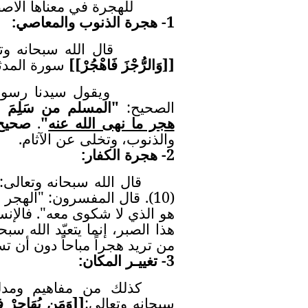
للهجرة في معناها الاصطل
1- هجرة الذنوب والمعاصي:
قال الله سبحانه وتعالى 
[
]
وَالرُّجْزَ فَاهْجُرْ
[
]
سورة المدثر (
ويقول سيدنا رسول الله
الصحيح:
"المسلم من سَلِمَ
هجر ما نهى الله عنه
"
.
صحيح 
والذنوب، وتخلى عن الآثام.
2- هجرة الكفار:
قال الله سبحانه وتعالى:
(10). قال المفسرون: "الهجر
هو الذي لا شكوى معه". فالإنس
هذا الصبر، إنما يتعبّد الله س
من تريد هجراً مباحاً دون أن ت
3- تغييـر المكان:
كذلك من مفاهيم ومدلو
سبحانه وتعالى:
[
]
وَمَن يُهَاجِرْ ف