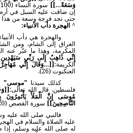
وَسَعَةً...
[
]
س
إن ضاقت عليه السبل في أرض 
حتى تجد فرجة وسعة من هذا ا
^
الهجرة دأب الأنبياء:
والهجرة هي دأب الأنبيا
العراق إلى الشام، ومن ال
المكرمة، وهذا ما عبّر عنه ال
إِنِّي ذَاهِبٌ إِلَى رَبِّي سَيَهْدِينِ
[
الكريمة:
[
]
...وَقَالَ إِنِّي مُهَاجِرٌ 
العنكبوت (26).
كذلك سيدنا
"موسى"
عل
فلسطين. قال الله تعالى:
[
]
وَج
مُوسَى إِنَّ الْمَلَأَ يَأْتَمِرُونَ بِ
النَّاصِحِينَ
[
]
سورة القصص (20).
فالنبي صلى الله عليه و
عليه الصلاة والسلام في الهجرة
له صلى الله عليه وسلم، إذا