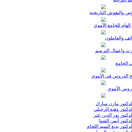
ص والنقوش التاريخية
الهام للجامع الأموي
ئف والعاملون
رث واعمال الترميم
 الجامع
ج الدروس في الأموي
وس الأموي
دكتور مازن مبارك
دكتور وهبة الزحيلي
دكتور نور الدين عتر
دكتور أيمن الشوا
دكتور بديع السيد اللحام