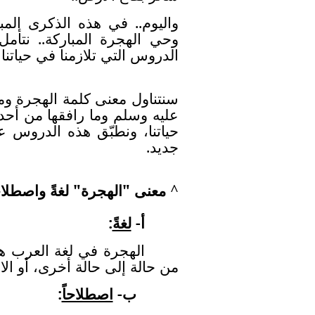
واليوم.. في هذه الذكرى المبا
وحي الهجرة المباركة.. نتأم
الدروس التي تلازمنا في حياتنا
سنتناول معنى كلمة الهجرة وم
عليه وسلم وما رافقها من أحدا
حياتنا، ونطبّق هذه الدروس ع
جديد.
^
معنى "الهجرة" لغةً واصطلاحا
أ-
لغةً
:
الهجرة في لغة العرب ه
من حالة إلى حالة أخرى، أو الا
ب-
اصطلاحاً
: