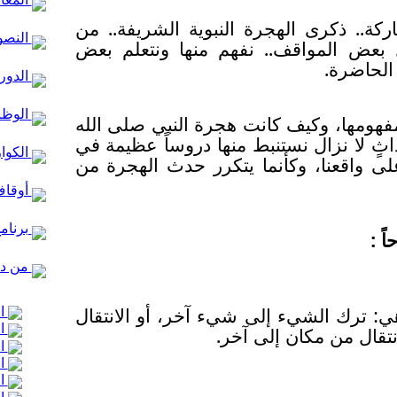
ركة.. ذكرى الهجرة النبوية الشريفة.. من
النصو
ل بعض المواقف.. نفهم منها ونتعلم بعض
 الحاضرة.
الدور 
الوظا
فهومها، وكيف كانت هجرة النبي صلى الله
ثٍ لا نزال نستنبط منها دروساً عظيمة في
الكوا
لى واقعنا، وكأنما يتكرر حدث الهجرة من
أوقاف
برنام
ً :
من در
ي: ترك الشيء إلى شيء آخر، أو الانتقال
ال
ال
نتقال من مكان إلى آخر.
ال
ال
ال