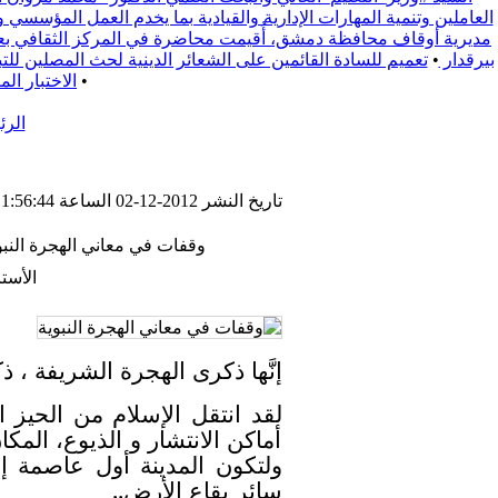
العاملين وتنمية المهارات الإدارية والقيادية بما يخدم العمل المؤسسي 
مديرية أوقاف محافظة دمشق، أُقيمت محاضرة في المركز الثقافي بعنوا
بيرقدار
•
تعميم للسادة القائمين على الشعائر الدينية لحث المصلين للتبع يوم الجمعة 2025/9/19 لدعم الفعالية المجتمعية التي تقيمها محافظة ري
•
الاختبار ال
الرئ
تاريخ النشر 2012-12-02 الساعة 11:56:44
وقفات في معاني الهجرة النبو
الأست
إنَّها ذكرى الهجرة الشريفة ، ذ
لقد انتقل الإسلام من الحيز 
أماكن الانتشار و الذيوع، المكا
ولتكون المدينة أول عاصمة إسل
سائر بقاع الأرض..