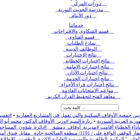
دورات المركز
مدرسة الحديث النورية
دور الأيتام
خدماتنا
قسم الشكاوى والاقتراحات
قسم الفتاوى
نماذج الطلبات
الوظائف الدينية
نتائج الاختبارات
نتائج اختبارات الخطابة
نتائج اختبارات الإمامة
نتائج اختبارات الأذان
نتائج اختبارات الخدمة
نتائج اختبارات قراء الأجزاء
مواعيد الامتحانات القادمة
معاهد الفتح لتحفيظ القرآن الكريم
بين جمعية الأوقاف السكنية والتي تعمل في المشاريع العقارية
•
#تعميم
رية العربية السورية
•
زيارة السيد #وزير_الأوقاف الدكتور محمد أبو
ء بأداء الخطباء أقامت #مديرية_أوقاف_دمشق _ #دائرة_شؤون_المساج
نطقة الصالحية جادة_ مقابل فندق أمية،
حلبي" المكتبة_الظاهرية والمدرسة العادلية الكبرى الوقفيتين للاطلاع