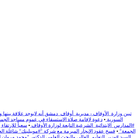
تبين وزارة_الأوقاف - مديرية_أوقاف_دمشق أنه لايوجد علاقة بينها و
السورية
•
دعوة لإقامة صلاة الاستسقاء في عموم مساجد الجمهو
#المدارس_الابتدائية_الشرعية التابعة لوزارة الأوقاف
•
سعياً للارتقا
الجمعة"
•
فسخ عقود الإيجار المبرمة مع شركة "#موبيلينك" شاغلة العقار الوقفي الواقع على / 1191/ م
السيد #وزير_التعليم_العالي والبحث العلمي الدكتور "محمد مروان ال