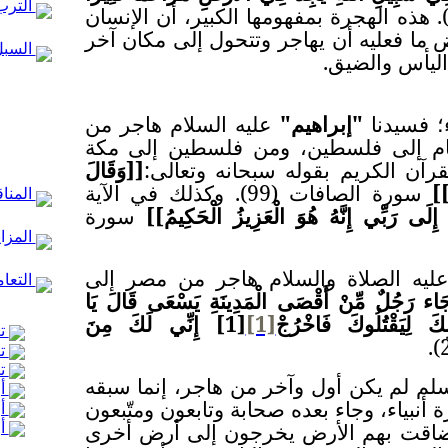
الترب
ورة النساء (100). هذه الهجرة بمفهومها الكبير، أن الإنسان
ما فعليه أن يهاجر وتتحول إلى مكان آخر
السبل
ليأس والضيق.
ء؛ فسيدنا
"إبراهيم"
عليه السلام هاجر من
شام إلى فلسطين، ومن فلسطين إلى مكة
قرآن الكريم بقوله سبحانه وتعالى:
[
]
وَقَالَ
]
سورة الصافات (99). وكذلك في الآية
المنا
إِلَى رَبِّي إِنَّهُ هُوَ الْعَزِيزُ الْحَكِيمُ
[
]
سورة
المزا
يه الصلاة والسلام هاجر من مصر إلى
التعام
َاء رَجُلٌ مِّنْ أَقْصَى الْمَدِينَةِ يَسْعَى قَالَ يَا
كَ لِيَقْتُلُوكَ فَاخْرُجْ
[1]
[1]
إِنِّي لَكَ مِنَ
تع
تع
تع
سلم لم يكن أول وآخر من هاجر، إنما سبقه
أر
 أنبياء، وجاء بعده صحابة وتابعون ومتّبعون
أر
 ضاقت بهم الأرض يخرجون إلى أرض أخرى
أر