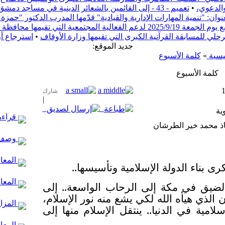
والدعوي،
•
تعميم - 43 - إلى القائمين بالشعائر الدينية في مساجد دمشق
ن: "تنمية المهارات الإدارية والقيادية" قدّمها المدرب الدكتور "حم
ف دمشق بعنوان "ريفنا بيستاهل"
مرحلي للمسابقة القرآنية الكبرى التي تقيمها وزارة الأوقاف
•
استرجاع أ
:جديد الموقع
يسية
»
كلمة الأسبوع
كلمة الأسبوع
شارك
|
ية
قراءة 
اذ محمد خير الطرشان
وصف 
المعال
كرى بناء الدولة الإسلامية وتأسيسها..
المعا
الضيق في مكة إلى الرحاب الواسعة.. إلى
ن الذي هيأه الله لكي يشع منه نور الإسلام،
المزار
امية في الدنيا.. ينتقل الإسلام منها إلى
المعال