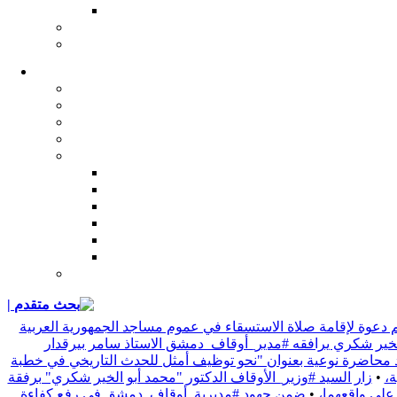
| بحث متقدم
 دعوة لإقامة صلاة الاستسقاء في عموم مساجد الجمهورية العربية
 الخير شكري يرافقه #مدير_أوقاف_دمشق الاستاذ سامر بيرقدار
د محاضرة نوعية بعنوان "نحو توظيف أمثل للحدث التاريخي في خطبة
•
زار السيد #وزير_الأوقاف الدكتور "محمد أبو الخير شكري" برفقة
 على واقعهما،
•
ضمن جهود #مديرية_أوقاف_دمشق في رفع كفاءة