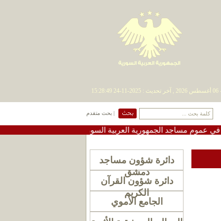
| بحث متقدم
وم مساجد الجمهورية العربية السورية
•
#تعميم دعوة لإقامة ص
دائرة شؤون مساجد
دمشق
دائرة شؤون القرآن
الكريم
الجامع الأموي