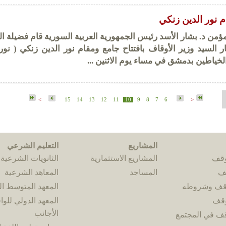
م نور الدين زنكي
ؤمن د. بشار الأسد رئيس الجمهورية العربية السورية قام فضيلة ا
ر السيد وزير الأوقاف بافتتاح جامع ومقام نور الدين زنكي ( نور
خياطين بدمشق في مساء يوم الاثنين ...
>
15
14
13
12
11
10
9
8
7
6
<
المشاريع
التعليم الشرعي
وقف
المشاريع الاستثمارية
الثانويات الشرعية
قف
المساجد
المعاهد الشرعية
وقف وشروطه
المعهد المتوسط 
وقف
المعهد الدولي للوا
الأجانب
قف في المجتمع