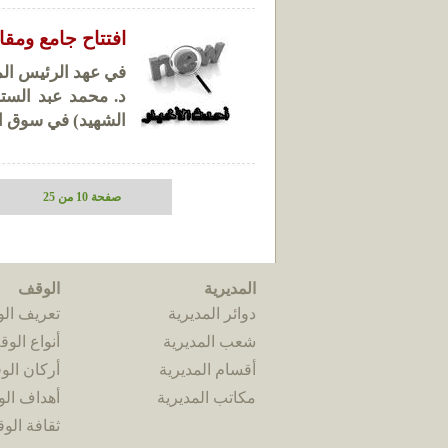
افتتاح جامع ومقا
في عهد الرئيس الم
د. محمد عبد الستا
الشهيد) في سوق ال
صفحة 10 من 25
المديرية
الوقف
دوائر المديرية
تعريف ال
شعب المديرية
أنواع الو
أقسام المديرية
أركان ال
مكاتب المديرية
أهداف ال
ثقافة الو