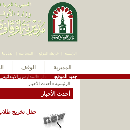
الرئيسية
|
خريطة الموقع
|
المساعدة
|
اتصل بنا
المديرية
الوقف
ال
:جديد الموقع
مدير_أوقاف_دمشق الاستاذ سامر بيرقدار #المدارس_الابتدائية_الشرعية
الرئيسية
أحدث الأخبار
»
أحدث الأخبار
حفل تخريج طلاب م