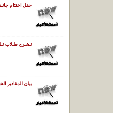
حفل اختتام جائـزة 
تـخـرج طـلاب ثـانـو
بيان المقادير الشرعية