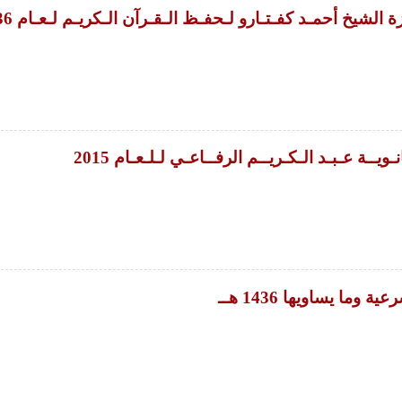
الشيخ أحمـد كفـتـارو لـحفـظ الـقـرآن الـكريـم لـعـام 1436هـ
يــة عـبـد الـكـريــم الرفــاعـي لـلـعـام 2015
 وما يساويها 1436 هــ