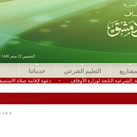
الخميس 22 صفر 1448 - 06 أغسطس 2026 , آخر تحديث : 2025-11-24 15:28:49
مشاريع
التعليم الشرعي
خدماتنا
 التابعة لوزارة الأوقاف
•
دعوة لإقامة صلاة الاستسقاء في عم