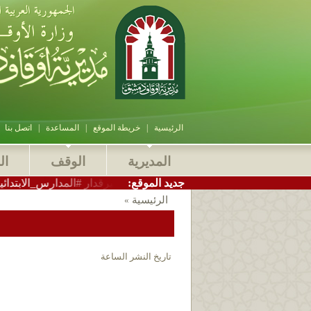
الرئيسية
|
خريطة الموقع
|
المساعدة
|
اتصل بنا
المديرية
الوقف
ال
:جديد الموقع
مدير_أوقاف_دمشق الاستاذ سامر بيرقدار #المدارس_الابتدائية_الشرعية
الرئيسية
»
تاريخ النشر الساعة