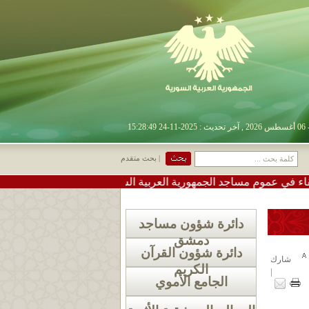
| بحث متقدم
وم مساجد الجمهورية العربية السورية
•
#تعميم دعوة لإقامة ص
دائرة شؤون مساجد
دمشق
دائرة شؤون القرآن
شارك
الكريم
|
الجامع الأموي