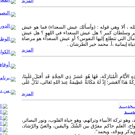
المزيد
النصو
الدور 
لله ، ألا وهي قوله : (وأسألك عيش السعداء) فما هو عيش
ر وسلطان كبير ؟ هل عيش السعداء في اللهوٍ ؟ هل عيش
مال التي تتطلع إليها النفوس؟ أو عيش السعداء هو مرضاة
الوظا
اة إيمانية ،أ. محمد خير الطرشان .
المزيد
الكوا
أوقاف
 الأَيَّامِ الْمُبَارَكَة، فَهَا هُوَ عَشرُ ذِي الحِجَّةِ قَد أَقبَلَ عَلَينَا،
برنام
َرَكَةً هَذَا العَشر؛ إِذْ لَهُ مَكَانَةٌ عَظِيمَةٌ عِندَ اللهِ تَعَالى، تَدُلُّ عَلَى
من در
المزيد
ال
ال
يـــد
ال
، وهو تركة الأنبياء وتراثهم، وهو حياة القلوب، ونور البصائر،
ال
ح، العلم حاكم مفرّق بين الشّكّ واليقين، والغيّ والرّشاد،
ال
ويذكر ويوحّد، ويحمد".