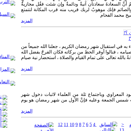
الترب
لمُ أنَّ السعادةَ سعادتان آنيةٌ ودائمةٌ وإن شئت فقُل مجازيةٌ
لصائم فإنك موهوبٌ لربك قريب منه قرب المكانة لتتمتع
السبل
لشيخ محمد الفحام
المزيد
!
اء به في استقبال شهر رمضان الكريم ، جعلنا الله جميعاً من
ه ، فنالوا أوفر الحظ من بركاته فكان الفرحُ بفضل الله
المنا
ُ بالله تعالى على تمام القيام والصلاة ، استحضار نية صيام
المزيد
المزا
التعام
المعراوي وباجتماع ثلة من العلماء لاثبات دخول شهر
تع
 شمس الجمعة وعليه فإنَّ الأول من شهر رمضان هو يوم
تع
تع
المزيد
أر
أر
12
11
10
9
8
7
6
5
4
<
أر
13