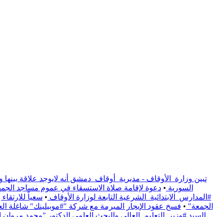
تبين وزارة_الأوقاف - مديرية_أوقاف_دمشق أنه لايوجد علاقة بينها و
السورية
•
دعوة لإقامة صلاة الاستسقاء في عموم مساجد الجمهو
#المدارس_الابتدائية_الشرعية التابعة لوزارة الأوقاف
•
سعياً للارتقا
الجمعة"
•
فسخ عقود الإيجار المبرمة مع شركة "#موبيلينك" شاغلة العقار الوقفي الواقع على / 1191/ م
السيد #وزير_التعليم_العالي والبحث العلمي الدكتور "محمد مروان ال