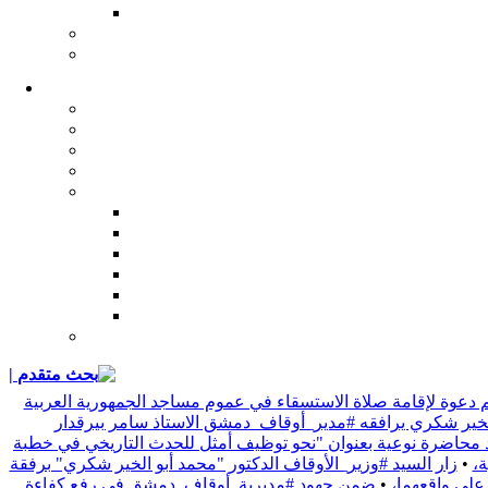
| بحث متقدم
 دعوة لإقامة صلاة الاستسقاء في عموم مساجد الجمهورية العربية
 الخير شكري يرافقه #مدير_أوقاف_دمشق الاستاذ سامر بيرقدار
د محاضرة نوعية بعنوان "نحو توظيف أمثل للحدث التاريخي في خطبة
•
زار السيد #وزير_الأوقاف الدكتور "محمد أبو الخير شكري" برفقة
 على واقعهما،
•
ضمن جهود #مديرية_أوقاف_دمشق في رفع كفاءة