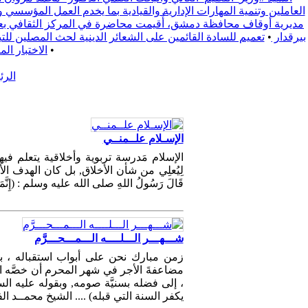
العاملين وتنمية المهارات الإدارية والقيادية بما يخدم العمل المؤسسي 
مديرية أوقاف محافظة دمشق، أُقيمت محاضرة في المركز الثقافي بعنوا
بيرقدار
•
تعميم للسادة القائمين على الشعائر الدينية لحث المصلين للتبع يوم الجمعة 2025/9/19 لدعم الفعالية المجتمعية التي تقيمها محافظة ري
•
الاختبار ال
الرئ
الإسـلام علــمنــي
الإسلام مَدرسة تربوية وأخلاقية يتعلم في
لِيُعلِي من شأن الأخلاق, بل كان الهدف ال
قَالَ رَسُولُ اللهِ صلى الله عليه وسلم : (إِنَّمَا ب
شـــهـــر الـــلــــه الـــمـــحـــرَّم
زمن مبارك نحن على أبواب استقباله ، باركَه
مضاعفةَ الأجر في شهر المحرم أن خصَّه ال
، إلى فضله بسنيَّة صومه, وبقوله عليه ا
يكفر السنة التي قبله) .... الشيخ محمــد الفــ