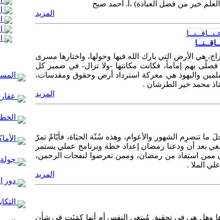
ال
علم خير من فضل العبادة) ،أ. أحمد صبح
ال
المزيد
ال
ال
ال
اقــنــا
عراج، هي الأرض التي بارك الله فيها وحولها، واختارها مسرى
 فصلّى بهم إماماً، فكانت مكانتها -ولا تزال- في ضمير كل
سلمين واليهود هي معركة استرداد أرض وحقوق ومقدسات،
المساج
تاذ محمد خير الطرشان .
المزيد
عقارا
الخط ا
َ ما تنصرِم الشهور والأعوام، وهذه سُنّة الحيَاة، فأيّامٌ تمرّ
الأماك
ه ينبغي بعد أن ودعنا رمضان إعداد خطة وبرنامج عملي يستمر
ون ممن استفاد من رمضان، وممن تعرضوا لنفحات الرحمن،
جولة 
لي الملا .
المزيد
دور ا
التكاي
 وهل هي في تحقيق مُبتغى النفس أم أنها كمَنَت في شأنٍ