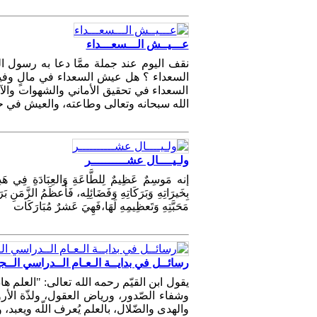
عـــيــش الـــسعـــداء
نقف اليوم عند جملة ممَّا دعا به رسول ا
السعداء ؟ هل عيش السعداء في مالٍ وفي
السعداء في تحقيق الأماني والشهوات والآ
الله سبحانه وتعالى وطاعته، والعيش في حي
ولـيــــال عشــــــــــر
إنه مَوسِمٌ عَظِيمٌ لِلطَّاعَةِ وَالعِبَادَةِ فِي هَذِهِ
بِخَيرَاتِهِ وَبَرَكَاتِهِ وَفَضَائِلِه، فَأَعظَمُ الزَّمَنِ ب
مَحَبَّتِهِ وَتَعظِيمِهِ لَهَا،فَهِيَ عَشرٌ مُبَارَكَات
رسائــل في بدايــة الـعـام الــدراسي الــجد
يقول ابن القيّم رحمه الله تعالى: "العلم هاد
وشفاء الصّدور، ورياض العقول، ولذّة الأروا
والهدى والضّلال، بالعلم يُعرف اللّه ويعبد، 