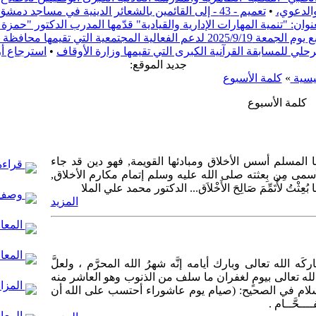
والدعوي،
•
تعميم - 43 - إلى القائمين بالشعائر الدينية في مساجد دمشق
ن: "تنمية المهارات الإدارية والقيادية" قدّمها المدرب الدكتور "حم
ف دمشق بعنوان "ريفنا بيستاهل"
مرحلي للمسابقة القرآنية الكبرى التي تقيمها وزارة الأوقاف
•
استرجاع أ
:جديد الموقع
يسية
»
كلمة الأسبوع
كلمة الأسبوع
ها المسلم أسس الأخلاق ومبادئها القويمة, فهو دين قد جاء
قراءة 
أسمى مِن بِعثته صلى الله عليه وسلم إتمام مكارم الأخلاق,
ُعِثْتُ لأُتَمِّمَ صَالِحَ الأَخْلاَق... الدكتور محمد علي الملا
وصف 
المزيد
المعال
المعا
 الله تعالى وبارك أيامه إنَّه شهرُ الله المحرَّم ، ولعلَّ
له تعالى بيومٍ لغفران ما سلف من الذنوب وهو العاشر منه
المزار
لسلام في الصحيح: (صيام يوم عاشوراء أحتسب على الله أن
ــحَّــام .
المعال