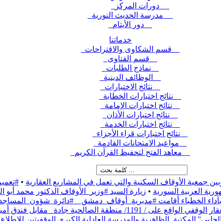
دورات المركز
مدرسة الحديث النورية
دور الأيتام
خدماتنا
قسم الشكاوى والاقتراحات
قسم الفتاوى
نماذج الطلبات
الوظائف الدينية
نتائج الاختبارات
نتائج اختبارات الخطابة
نتائج اختبارات الإمامة
نتائج اختبارات الأذان
نتائج اختبارات الخدمة
نتائج اختبارات قراء الأجزاء
مواعيد الامتحانات القادمة
معاهد الفتح لتحفيظ القرآن الكريم
بين جمعية الأوقاف السكنية والتي تعمل في المشاريع العقارية
•
#تعميم
رية العربية السورية
•
زيارة السيد #وزير_الأوقاف الدكتور محمد أبو
ء بأداء الخطباء أقامت #مديرية_أوقاف_دمشق _ #دائرة_شؤون_المساج
نطقة الصالحية جادة_ مقابل فندق أمية،
حلبي" المكتبة_الظاهرية والمدرسة العادلية الكبرى الوقفيتين للاطلاع