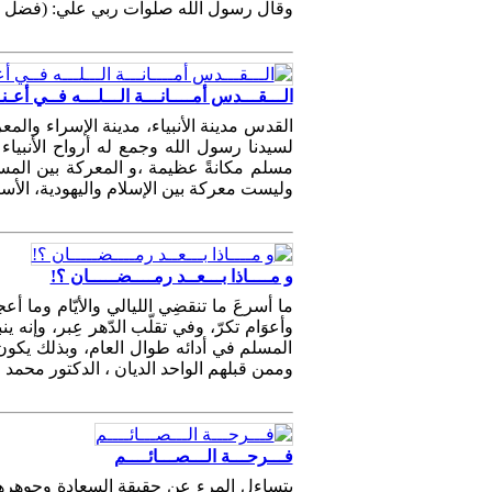
وقال رسول الله صلوات ربي علي: (فضل ال
الـــقـــدس أمــــانـــة الـــلـــه فــي أعـنــ
القدس مدينة الأنبياء، مدينة الإسراء والم
لسيدنا رسول الله وجمع له أرواح الأنبياء
مسلم مكانةً عظيمة ،و المعركة بين الم
وليست معركة بين الإسلام واليهودية، الأس
و مــــاذا بـــعــد رمــــضـــــان ؟!
ما أسرعَ ما تنقضِي الليالي والأيّام وما أعجل
وأعوَام تكرّ، وفي تقلّب الدّهر عِبر، وإن
المسلم في أدائه طوال العام، وبذلك يك
وممن قبلهم الواحد الديان ، الدكتور محمد ع
فـــرحـــة الـــصـــائــــم
يتساءل المرء عن حقيقة السعادة وجوهرها