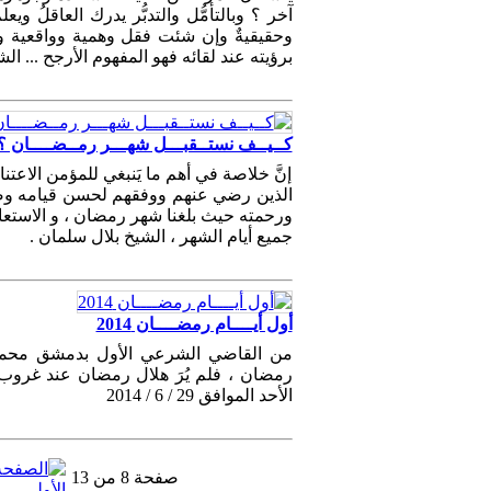
آخر ؟ وبالتأمُّل والتدبُّر يدرك العاقلُ ويع
وحقيقيةٌ وإن شئت فقل وهمية وواقعية وا
برؤيته عند لقائه فهو المفهوم الأرجح ... ا
كــيــف نستــقبـــل شهـــر رمــضــــان ؟
إنَّ خلاصة في أهم ما يَنبغي للمؤمن الاعتن
الذين رضي عنهم ووفقهم لحسن قيامه وصيام
ورحمته حيث بلغنا شهر رمضان ، و الاستعانة
جميع أيام الشهر ، الشيخ بلال سلمان .
أول أيــــام رمضــــان 2014
من القاضي الشرعي الأول بدمشق محمود 
رمضان ، فلم يُرَ هلال رمضان عند غروب
الأحد الموافق 29 / 6 / 2014
صفحة 8 من 13