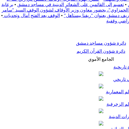
•
تعميم إلى القائمين على الشعائر الدينية في مساجد دمشق
•
برعاية
زة الحمزاوي"، بحضور معاون وزير الأوقاف لشؤون الوقف السيد "سامر
•
الوقف بعد الفتح آمال وتحديات
•
راضي وقفية
دائرة شؤون مساجد دمشق
دائرة شؤون القرآن الكريم
الجامع الأموي
تاريخية
تاريخي
م المعمارية
لم الزخرفية
ات الدينية
م التراثية