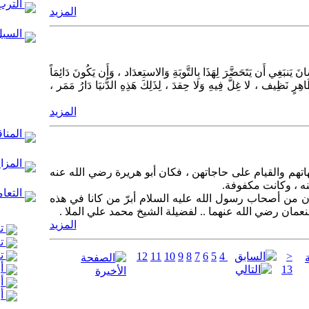
الترب
المزيد
السبل
َ يَنبَغِي أَن يَتَحَضَّرَ لِهَذَا بِالتَّوبَةِ وَالاستِعدَاد ، وَأَن يَكُونَ دَائِمَاً
طَاهِرٍ نَظِيف ، لا غِلَّ فِيهِ وَلا حِقدَ ، لِذَلِكَ هَذِهِ الدُّنيَا دَارُ مَمَر ،
المزيد
المنا
المزا
هم والقيام على حاجاتهن ، فكان أبو هريرة رضي الله عنه
نه ، وكانت مكفوفة.
التعام
 من أصحاب رسول الله عليه السلام أبرّ من كانا في هذه
لنعمان رضي الله عنهما .. لفضيلة الشيخ محمد علي الملا .
المزيد
تع
تع
تع
12
11
10
9
8
7
6
5
4
<
أر
13
أر
أر