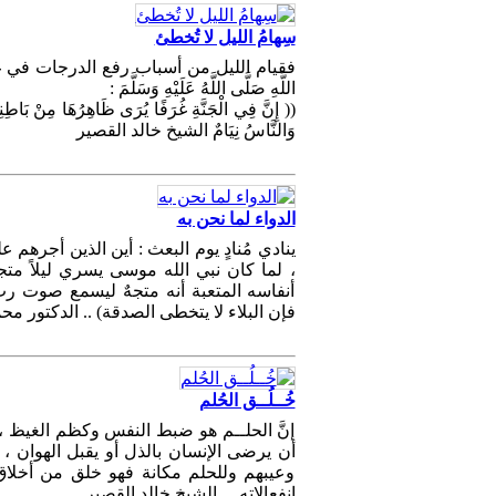
سِهامُ الليل لا تُخطئ
فقيام الليل من أسباب رفع الدرجات في غرف الجن
اللَّهِ صَلَّى اللَّهُ عَلَيْهِ وَسَلَّمَ :
(( إِنَّ فِي الْجَنَّةِ غُرَفًا يُرَى ظَاهِرُهَا مِنْ بَاطِنِهَ
وَالنَّاسُ نِيَامٌ الشيخ خالد القصير
الدواء لما نحن به
ينادي مُنادٍ يوم البعث : أين الذين أجرهم 
، لما كان نبي الله موسى يسري ليلاً متجهاً
أنفاسه المتعبة أنه متجهٌ ليسمع صوت رب 
فإن البلاء ﻻ يتخطى الصدقة) .. الدكتور محم
خُــلُــق الحُلم
إنَّ الحلــم هو ضبط النفس وكظم الغيظ ، 
أن يرضى الإنسان بالذل أو يقبل الهوان ،
وعيبهم وللحلم مكانة فهو خلق من أخلاق 
انفعالاته ... الشيخ خالد القصير