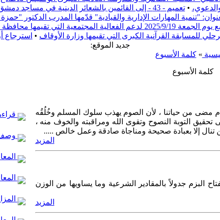
والدعوي،
•
تعميم - 43 - إلى القائمين بالشعائر الدينية في مساجد دمشق
ن: "تنمية المهارات الإدارية والقيادية" قدّمها المدرب الدكتور "حم
ف دمشق بعنوان "ريفنا بيستاهل"
مرحلي للمسابقة القرآنية الكبرى التي تقيمها وزارة الأوقاف
•
استرجاع أ
:جديد الموقع
يسية
»
كلمة الأسبوع
كلمة الأسبوع
ام مضى من حياتنا ، لأن الصوم يهذب سلوك المسلم وخُلُقُه
قراءة 
تحقيق التوبة النصوح وتقوى الله ومراقبته والخوف منه ،
تنال إلا بعبادة صحيحة ومناجاة صادقة وعمل خالص .....
وصف 
المزيد
المعال
المعا
ح البزم جدولاً بالمقادير الشرعية وما يساويها من الوزن
المزار
المزيد
المعال