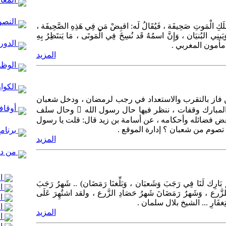
النصو
مَلَكِ الْمَوتِ صَحِيفَة ، فَيُقَالُ لَه: اقبِضْ مَن فِي هَذِهِ الصَّحِيفَة ،
َيَبنِي البُنيَان ، وَإِنَّ اسمُهُ قَد نُسِخَ فِي الْمَوتَى ، مَا يَنتَظِرُ بِهِ
الدور 
شيخ مأمون المغربي .
المزيد
الوظا
الكوا
فاز بالتقرب والاستعداد في رجب لرمضان ، ودخل شعبان
أوقاف
والناس عنه غافلون ، ولنا مع هذا الشهر المبارك وقفات ، ننظر فيها حال رسول الله  وحال سلف
كر بعض فضائله وأحكامه ، عن أسامة بن زيد قال: قلت يا رسول
تصوم من شعبان ؟ إدارة الموقع .
برنام
المزيد
من در
ال
مَّ بَارِك لَنَا فِي رَجَبَ وَشَعبَان ، وَبَلِّغنَا رَمَضَان) .. شَهرُ رَجَبَ
ال
لزَّرع ، وَشَهرُ رَمَضَانَ شَهرُ حَصَادِ الزَّرع ، ولقد اشتُهِرَ عَلَى
ال
استِغفَارِ ... الشيخ بلال سلمان .
ال
المزيد
ال