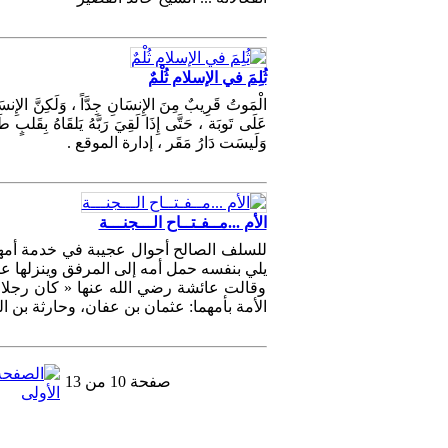
ثُلِمَ في الإسلام ثُلْمٌ
الْمَوتُ قَرِيبٌ مِنَ الإِنسَانِ جِدَّاً ، وَلَكِنَّ الإِنسَان
عَلَى تَوبَة ، حَتَّى إِذَا لَقِيَ رَبَّهُ يَلقَاهُ بِقَلبٍ 
وَلَيسَت دَارُ مَقَر ، إدارة الموقع .
الأم ...مــفـتــاح الـــجنـــة
للسلف الصالح أحوال عجيبة في خدمة أمهات
يلي بنفسه حمل أمه إلى المرفق وينزلها ع
وقالت عائشة رضي الله عنها « كان رجلان
الأمة بأمهما: عثمان بن عفان، وحارثة بن ا
صفحة 10 من 13