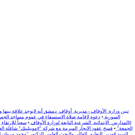
تبين وزارة_الأوقاف - مديرية_أوقاف_دمشق أنه لايوجد علاقة بينها و
السورية
•
دعوة لإقامة صلاة الاستسقاء في عموم مساجد الجمهو
#المدارس_الابتدائية_الشرعية التابعة لوزارة الأوقاف
•
سعياً للارتقا
الجمعة"
•
فسخ عقود الإيجار المبرمة مع شركة "#موبيلينك" شاغلة العقار الوقفي الواقع على / 1191/ م
السيد #وزير_التعليم_العالي والبحث العلمي الدكتور "محمد مروان ال