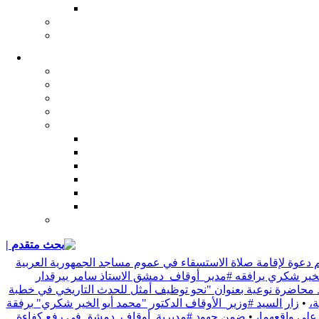
| بحث متقدم
 دعوة لإقامة صلاة الاستسقاء في عموم مساجد الجمهورية العربية
 الخير شكري يرافقه #مدير_أوقاف_دمشق الاستاذ سامر بيرقدار
د محاضرة نوعية بعنوان "نحو توظيف أمثل للحدث التاريخي في خطبة
•
زار السيد #وزير_الأوقاف الدكتور "محمد أبو الخير شكري" برفقة
 على واقعهما،
•
ضمن جهود #مديرية_أوقاف_دمشق في رفع كفاءة