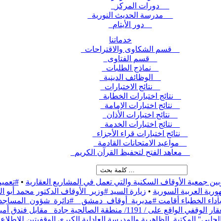
دورات المركز
مدرسة الحديث النورية
دور الأيتام
خدماتنا
قسم الشكاوى والاقتراحات
قسم الفتاوى
نماذج الطلبات
الوظائف الدينية
نتائج الاختبارات
نتائج اختبارات الخطابة
نتائج اختبارات الإمامة
نتائج اختبارات الأذان
نتائج اختبارات الخدمة
نتائج اختبارات قراء الأجزاء
مواعيد الامتحانات القادمة
معاهد الفتح لتحفيظ القرآن الكريم
بين جمعية الأوقاف السكنية والتي تعمل في المشاريع العقارية
•
#تعميم
رية العربية السورية
•
زيارة السيد #وزير_الأوقاف الدكتور محمد أبو
ء بأداء الخطباء أقامت #مديرية_أوقاف_دمشق _ #دائرة_شؤون_المساج
نطقة الصالحية جادة_ مقابل فندق أمية،
حلبي" المكتبة_الظاهرية والمدرسة العادلية الكبرى الوقفيتين للاطلاع