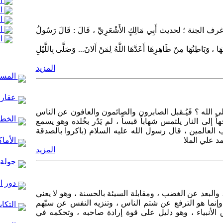
ال
ال
ال
ال
ة ؛ لحديث أَبِي مَالِكٍ الأَشْعَرِيِّ ، قَالَ : قَالَ رَسُولُ
ال
ا ، وَبَاطِنُهَا مِنْ ظَاهِرِهَا أَعَدَّهَا اللَّهُ لِمَنْ أَلانَ... وَصَلَّى بِاللَّيْلِ
المزيد
المساج
عقارا
على الله ؟ فَيُـقبل الصابرون والصائمون والعافون عن الناس
الخط ا
 إلى النار يلتمس شهاباً قبساً ، لم يَدُر بخُلده وهو يسمع
العالمين ، قال رسول الله عليه السلام (باكروا بالصدقة
د علي الملا
الأماك
المزيد
جولة 
دور ا
والبعد عن الغضب ، ومقابلة السيئة بالحسنة ، وهو لا يعني
 وإنما هو الترفع عن شتم الناس ، وتنزيه النفس عن سبّهم
التكاي
الأنبياء ، وهو دليل على قوة إرادة صاحبه ، وتحكمه في