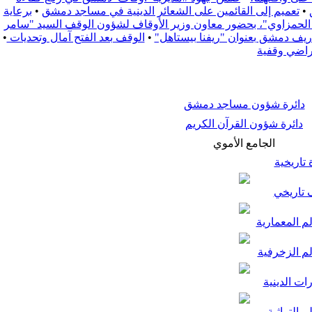
•
تعميم إلى القائمين على الشعائر الدينية في مساجد دمشق
•
برعاية
زة الحمزاوي"، بحضور معاون وزير الأوقاف لشؤون الوقف السيد "سامر
•
الوقف بعد الفتح آمال وتحديات
•
راضي وقفية
دائرة شؤون مساجد دمشق
دائرة شؤون القرآن الكريم
الجامع الأموي
تاريخية
تاريخي
م المعمارية
لم الزخرفية
ات الدينية
م التراثية