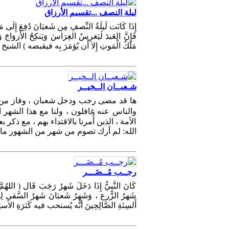
ليلة النصف ...تقسيم الأرزاق
إِذَا كَانَت لَيلَةُ النِّصفِ مِن شَعبَانَ دُفِعَ إِلَى 
فَإِنَّ العَبدَ لَيَغرِسُ الغِرَاسَ وَيَنكِحُ الأَزوَاجَ و
مَلَكُ الْمَوتِ إِلا أَن يُؤمَرَ بِه فيقبضه ) ال
شـعبــان الــخيــر
ها قد مضى رجب ودخل شعبان ، وفاز من 
الأمة ، الذين أُمرنا بالاقتداء بهم ، مع ذ
الله: لم أرك تصوم من شهر من الشهور ما 
رجــب مُــضَـــر
كَانَ النَّبِيُّ إِذَا دَخَلَ شَهرُ رَجَبَ قَال ( اللهُ
شَهرُ الزَّرع ، وَشَهرُ شَعبَانَ شَهرُ السَّقيِ لِ
أَلسِنَةِ الصَّالِحِينَ أنَّه يُستحب فيه كَثرَةِ ال