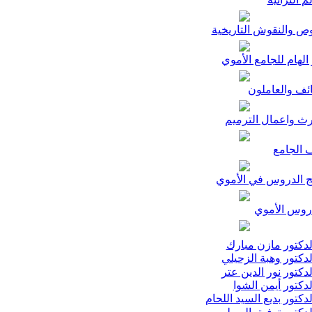
ص والنقوش التاريخية
الهام للجامع الأموي
ئف والعاملون
رث واعمال الترميم
 الجامع
ج الدروس في الأموي
وس الأموي
دكتور مازن مبارك
دكتور وهبة الزحيلي
دكتور نور الدين عتر
دكتور أيمن الشوا
دكتور بديع السيد اللحام