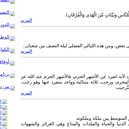
النصو
نَّاسِ وَبَيِّنَاتٍ مِّنَ الْهُدَى وَالْفُرْقَانِ}
المزيد
الدور 
الوظا
ى بعض، ومن هذه الليالي الفضلى ‏ليلة النصف من شعبان..
الكوا
المزيد
أوقاف
برنام
لأنه انفرد عن الأشهر الحرم، فالأشهر الحرم عند الله عز
لمحرم، ورجب، ثلاثة متتالية وواحد منفرد عنها وهو رجب،
من در
َّرجيب
المزيد
ال
ال
ال
ال
م المتوسط بين ملكه وملكوته
ال
لدنيا والحياة والملذات والمتاع وهي الغرائز والشهوات