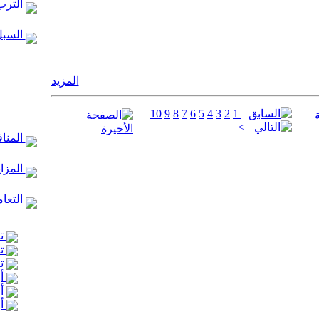
الترب
السبل
المزيد
10
9
8
7
6
5
4
3
2
1
>
المنا
المزا
التعام
تع
تع
تع
أر
أر
أر