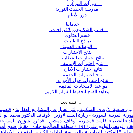
دورات المركز
مدرسة الحديث النورية
دور الأيتام
خدماتنا
قسم الشكاوى والاقتراحات
قسم الفتاوى
نماذج الطلبات
الوظائف الدينية
نتائج الاختبارات
نتائج اختبارات الخطابة
نتائج اختبارات الإمامة
نتائج اختبارات الأذان
نتائج اختبارات الخدمة
نتائج اختبارات قراء الأجزاء
مواعيد الامتحانات القادمة
معاهد الفتح لتحفيظ القرآن الكريم
بين جمعية الأوقاف السكنية والتي تعمل في المشاريع العقارية
•
#تعميم
رية العربية السورية
•
زيارة السيد #وزير_الأوقاف الدكتور محمد أبو
ء بأداء الخطباء أقامت #مديرية_أوقاف_دمشق _ #دائرة_شؤون_المساج
نطقة الصالحية جادة_ مقابل فندق أمية،
حلبي" المكتبة_الظاهرية والمدرسة العادلية الكبرى الوقفيتين للاطلاع