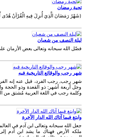
تحية رمضان
{شَهْرُ رَمَضَانَ الَّذِيَ أُنزِلَ فِيهِ الْقُرْآنُ هُدًى لِّل
ليلة النصف من شعبان
فضّل الله سبحانه وتعالى بعض الأزمان عل‫
شهر رجب والوقائع التاريخية فيه
شهر رجب, رجب الفرد، قيل عنه إنه الفرد 
وجل أربعة أشهر: ذو القعدة وذو الحجة وا
وكلمة رجب في اللغة العربية مُشتق من الت
وابتغ فيما آتاك الله الدار الآخرة
جعل الله سبحانه وتعالى ابن آدم في العال
ملكه الأرض فهناك ما يشد ابن آدم إلى ا