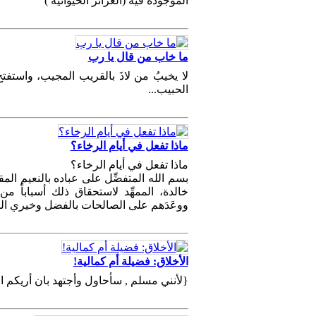
الموجودة فيه (الغرائز الحيوانية )
ما خاب من قال يا رب
لا يخيبُ من لاذَ بالقريب المجيب، واستفتح
الحبيب...
ماذا تفعل في أيام الرخاء؟
ماذا تفعل في أيام الرخاء؟
بسم الله المتفضِّل على عباده بالنعيم الم
خالدة، الممهِّد لاستحقاق ذلك أسباباً من ال
ووعَدَهم على الصالحات بالفضل وخيري الدن
الأخلاق: فضيلة أم كمالية!
{لأنني مسلم , سأحاول وأجتهد بان أريكم ا