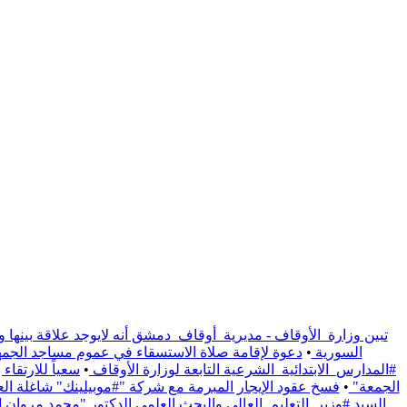
تبين وزارة_الأوقاف - مديرية_أوقاف_دمشق أنه لايوجد علاقة بينها و
السورية
•
دعوة لإقامة صلاة الاستسقاء في عموم مساجد الجمهو
#المدارس_الابتدائية_الشرعية التابعة لوزارة الأوقاف
•
سعياً للارتقا
الجمعة"
•
فسخ عقود الإيجار المبرمة مع شركة "#موبيلينك" شاغلة العقار الوقفي الواقع على / 1191/ م
السيد #وزير_التعليم_العالي والبحث العلمي الدكتور "محمد مروان ال