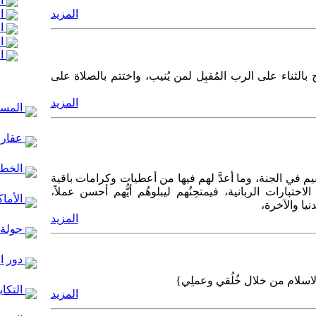
ال
ال
المزيد
ال
ال
ال
 بالثناء على الرب المُقبِل لمن يُنيب، واختتم بالصلاة على
المزيد
المساج
عقارا
الخط ا
قيم في الجنة، وما أعدَّ لهم فيها من أعطيات وكرامات باقية
اختبارات الربانية، فيمتحِنُهم ليبلوهُم أيُّهم أحسن عملاً،
الأماك
يا والآخرة،
المزيد
جولة 
دور ا
لاسلام من خلال خُلُقي وعملِي}
التكاي
المزيد