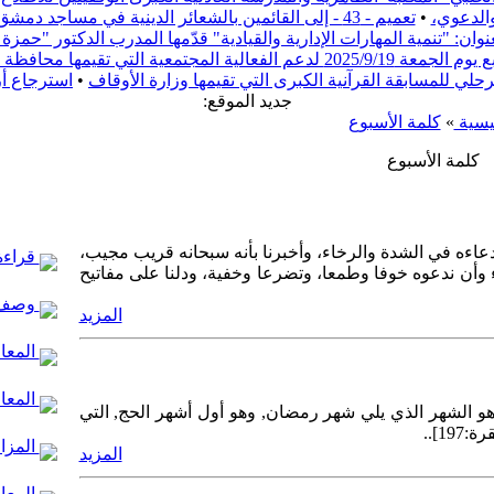
والدعوي،
•
تعميم - 43 - إلى القائمين بالشعائر الدينية في مساجد دمشق
ن: "تنمية المهارات الإدارية والقيادية" قدّمها المدرب الدكتور "حم
ف دمشق بعنوان "ريفنا بيستاهل"
مرحلي للمسابقة القرآنية الكبرى التي تقيمها وزارة الأوقاف
•
استرجاع أ
:جديد الموقع
يسية
»
كلمة الأسبوع
كلمة الأسبوع
ودعاءه في الشدة والرخاء، وأخبرنا بأنه سبحانه قريب مجيب،
قراءة 
وأن ندعوه خوفا وطمعا، وتضرعا وخفية، ودلنا على مفاتيح
وصف 
المزيد
المعال
المعا
 الشهر الذي يلي شهر رمضان, وهو أول أشهر الحج, التي
19]..
المزار
المزيد
المعال