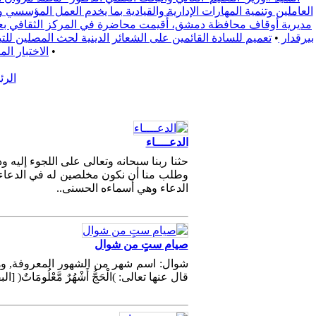
العاملين وتنمية المهارات الإدارية والقيادية بما يخدم العمل المؤسسي 
مديرية أوقاف محافظة دمشق، أُقيمت محاضرة في المركز الثقافي بعنوا
بيرقدار
•
تعميم للسادة القائمين على الشعائر الدينية لحث المصلين للتبع يوم الجمعة 2025/9/19 لدعم الفعالية المجتمعية التي تقيمها محافظة ري
•
الاختبار ال
الرئ
الدعــــاء
حثنا ربنا سبحانه وتعالى على اللجوء إليه 
وطلب منا أن نكون مخلصين له في الدعاء 
الدعاء وهي أسماءه الحسنى..
صيام ستٍ من شوال
شوال: اسم شهر من الشهور المعروفة, وهو
قال عنها تعالى: )الْحَجُّ أَشْهُرٌ مَّعْلُومَاتٌ( [البقرة:7