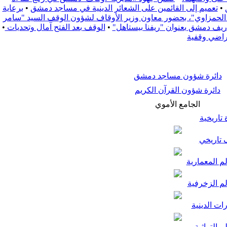
•
تعميم إلى القائمين على الشعائر الدينية في مساجد دمشق
•
برعاية
زة الحمزاوي"، بحضور معاون وزير الأوقاف لشؤون الوقف السيد "سامر
•
الوقف بعد الفتح آمال وتحديات
•
راضي وقفية
دائرة شؤون مساجد دمشق
دائرة شؤون القرآن الكريم
الجامع الأموي
تاريخية
تاريخي
م المعمارية
لم الزخرفية
ات الدينية
م التراثية