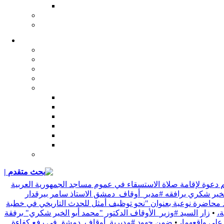
| بحث متقدم
 دعوة لإقامة صلاة الاستسقاء في عموم مساجد الجمهورية العربية
 الخير شكري يرافقه #مدير_أوقاف_دمشق الاستاذ سامر بيرقدار
د محاضرة نوعية بعنوان "نحو توظيف أمثل للحدث التاريخي في خطبة
•
زار السيد #وزير_الأوقاف الدكتور "محمد أبو الخير شكري" برفقة
 على واقعهما،
•
ضمن جهود #مديرية_أوقاف_دمشق في رفع كفاءة