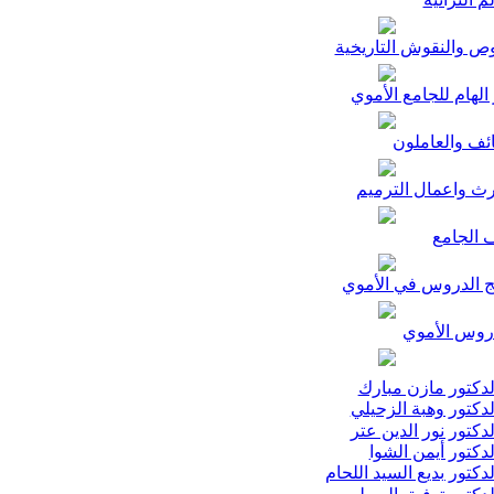
ص والنقوش التاريخية
الهام للجامع الأموي
ئف والعاملون
رث واعمال الترميم
 الجامع
ج الدروس في الأموي
وس الأموي
دكتور مازن مبارك
دكتور وهبة الزحيلي
دكتور نور الدين عتر
دكتور أيمن الشوا
دكتور بديع السيد اللحام