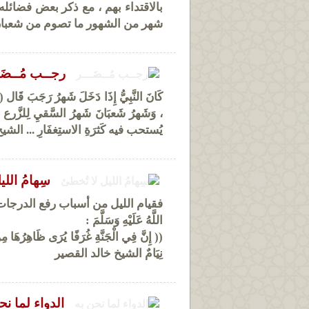
بالاقتداء بهم ، مع ذكر بعض فضائل
شهر من الشهور ما تصوم من شعبان ؟
رجــب مُــضَـ
كَانَ النَّبِيُّ إِذَا دَخَلَ شَهرُ رَجَبَ قَال 
، وَشَهرُ شَعبَانَ شَهرُ السَّقيِ لِلزَّرع ، 
يُستحب فيه كَثرَةِ الاستِغفَارِ ... الش
سِهامُ الل
فقيام الليل من أسباب رفع الدرجات في غرف
اللَّهُ عَلَيْهِ وَسَلَّمَ :
(( إِنَّ فِي الْجَنَّةِ غُرَفًا يُرَى ظَاهِرُهَا مِنْ
نِيَامٌ الشيخ خالد القصير
الدواء لما نح