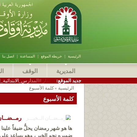
الرئيسية
|
خريطة الموقع
|
المساعدة
|
اتصل بنا
المديرية
الوقف
ال
:جديد الموقع
_أوقاف_دمشق الاستاذ سامر بيرقدار #المدارس_الابتدائية_الشرعية التا
الرئيسية
كلمة الأسبوع
»
كلمة الأسبوع
رمــضــان 
ها هو شهر رمضان يحلُّ ضيفاً علينا
ضميره نحو الخير ، وهو يساعد على 