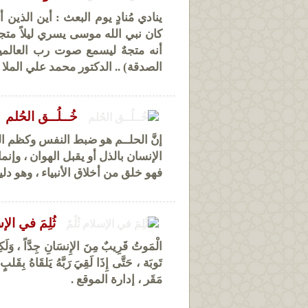
ينادي مُنادٍ يوم البعث : أين الذين
كان نبي الله موسى يسري ليلاً متجهاً
أنه متجهٌ ليسمع صوت رب العالمين
الصدقة) .. الدكتور محمد علي الملا
خُــلُــق الحُلم
إنَّ الحلــم هو ضبط النفس وكظم ال
الإنسان بالذل أو يقبل الهوان ، وإن
فهو خلق من أخلاق الأنبياء ، وهو دل
ثُلِمَ في الإس
الْمَوتُ قَرِيبٌ مِنَ الإِنسَانِ جِدَّاً ، وَلَكِنّ
تَوبَة ، حَتَّى إِذَا لَقِيَ رَبَّهُ يَلقَاهُ بِقَ
مَقَر ، إدارة الموقع .