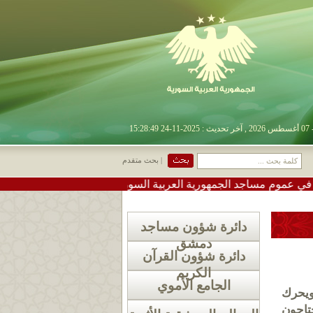
| بحث متقدم
ساجد الجمهورية العربية السورية
•
#تعميم دعوة لإقامة صلاة ا
دائرة شؤون مساجد
دمشق
دائرة شؤون القرآن
الكريم
الجامع الأموي
 ويحرك
حتاجون