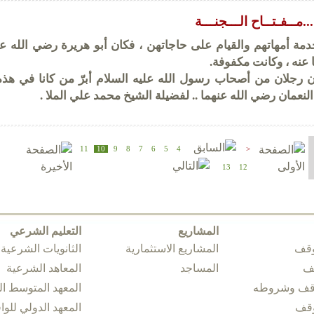
...مــفـتــاح الـــجنـــة
ة أمهاتهم والقيام على حاجاتهن ، فكان أبو هريرة رضي الله عن
 عنه ، وكانت مكفوفة.
 رجلان من أصحاب رسول الله عليه السلام أبرّ من كانا في هذه 
لنعمان رضي الله عنهما .. لفضيلة الشيخ محمد علي الملا .
11
10
9
8
7
6
5
4
<
13
12
المشاريع
التعليم الشرعي
وقف
المشاريع الاستثمارية
الثانويات الشرعية
قف
المساجد
المعاهد الشرعية
وقف وشروطه
المعهد المتوسط 
وقف
المعهد الدولي للوا