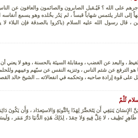
 أجرهم على الله ؟ فَيُـقبل الصابرون والصائمون والعافون عن الناس
 إلى النار يلتمس شهاباً قبساً ، لم يَدُر بخُلده وهو يسمع أنفاسه ا
 ، قال رسول الله عليه السلام (باكروا بالصدقة فإن البلاء ﻻ 
غيظ ، والبعد عن الغضب ، ومقابلة السيئة بالحسنة ، وهو لا يعني أ
ما هو الترفع عن شتم الناس ، وتنزيه النفس عن سبّهم وعيبهم وللحلم
يل على قوة إرادة صاحبه ، وتحكمه في انفعالاته ... الشيخ خالد القص
لام ثُلْمٌ
َ الإِنسَانَ يَنبَغِي أَن يَتَحَضَّرَ لِهَذَا بِالتَّوبَةِ وَالاستِعدَاد ، وَأَن يَكُونَ دَائِم
لبٍ طَاهِرٍ نَظِيف ، لا غِلَّ فِيهِ وَلا حِقدَ ، لِذَلِكَ هَذِهِ الدُّنيَا دَارُ مَمَر ، وَلَي