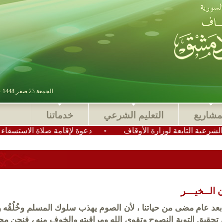
الجمعة 23 صفر 1448 - 07 أغسطس 2026 , آخر تحديث : 2025-11-24 15:28:49
مشاريع
التعليم الشرعي
خدماتنا
بعة لوزارة الأوقاف
•
دعوة لإقامة صلاة الاستسقاء في عموم م
الــخيـــر
 بعد عام مضى من حياتنا ، لأن الصوم يهذب سلوك المسلم وخُلُقُه
تحقيق التوبة النصوح وتقوى الله ومراقبته والخوف منه ، فنحن م