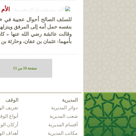
الأم 
للسلف الصالح أحوال عجيبة في خدم
بنفسه حمل أمه إلى المرفق وينزلها
وقالت عائشة رضي الله عنها « كان
بأمهما: عثمان بن عفان، وحارثة بن ا
صفحة 10 من 13
المديرية
الوقف
دوائر المديرية
تعريف ال
شعب المديرية
أنواع الو
أقسام المديرية
أركان ال
مكاتب المديرية
أهداف ال