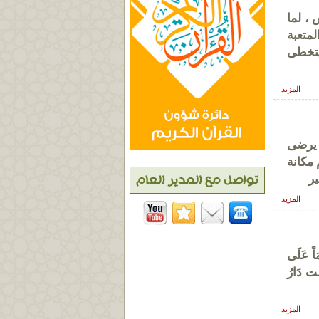
 ، لما
لمتعبة
يتخطى
المزيد
ن يرضى
 مكانة
ير
المزيد
َاً عَلَى
سَت دَارُ
المزيد