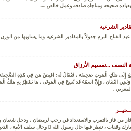
 بعبادة صحيحة ومناجاة صادقة وعمل خالص .....
قادير الشرعية
 الفتاح البزم جدولاً بالمقادير الشرعية وما يساويها من الوزن 
ة النصف ...تقسيم الأرزاق
ِعَ إِلَى مَلَكِ الْمَوتِ صَحِيفَة ، فَيُقَالُ لَه: اقبِضْ مَن فِي هَذِهِ الصَّحِيفَة ،
وَيَبنِي البُنيَان ، وَإِنَّ اسمُهُ قَد نُسِخَ فِي الْمَوتَى ، مَا يَنتَظِرُ بِهِ مَلَكُ الْم
المغربي .
ـخيــر
ز من فاز بالتقرب والاستعداد في رجب لرمضان ، ودخل شعبان و
عنه غافلون ، ولنا مع هذا الشهر المبارك وقفات ، ننظر فيها حال رسول الله  وحال سل