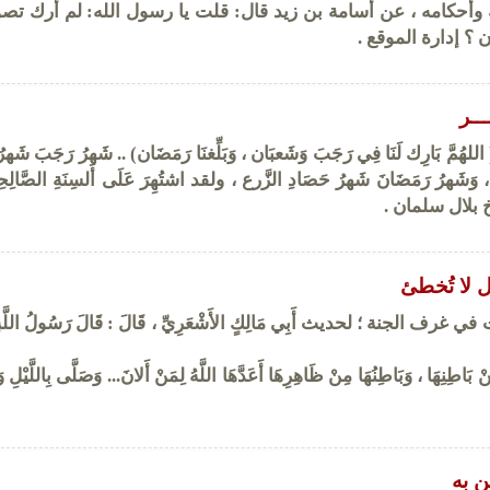
ه وأحكامه ، عن أسامة بن زيد قال: قلت يا رسول الله: لم أرك ت
 إدارة الموقع .
ــر
( اللهُمَّ بَارِك لَنَا فِي رَجَبَ وَشَعبَان ، وَبَلِّغنَا رَمَضَان) .. شَهرُ رَجَبَ شَهر
وَشَهرُ رَمَضَانَ شَهرُ حَصَادِ الزَّرع ، ولقد اشتُهِرَ عَلَى أَلسِنَةِ الصَّالِحِي
يخ بلال سلمان .
يل لا تُخطئ
 الجنة ؛ لحديث أَبِي مَالِكٍ الأَشْعَرِيِّ ، قَالَ : قَالَ رَسُولُ اللَّهِ
 بَاطِنِهَا ، وَبَاطِنُهَا مِنْ ظَاهِرِهَا أَعَدَّهَا اللَّهُ لِمَنْ أَلانَ... وَصَلَّى بِاللَّيْلِ 
ن به