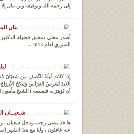
إلى رحمة الله وتوفيقه ولن تنال إلا
بيان الم
أصدر مفتي دمشق فضيلة الدكتور عبد
السوري لعام 2013 ....
ليل
إِذَا كَانَت لَيلَةُ النِّصفِ مِن شَعبَانَ دُف
العَبدَ لَيَغرِسُ الغِرَاسَ وَيَنكِحُ الأَزوَاجَ 
أَن يُؤمَرَ بِه فيقبضه ) الشيخ مأمون 
شـعبــان الـ
ها قد مضى رجب ودخل شعبان ، وفا