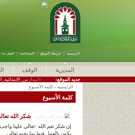
الرئيسية
|
خريطة الموقع
|
المساعدة
|
اتصل بنا
المديرية
الوقف
ال
:جديد الموقع
ير_أوقاف_دمشق الاستاذ سامر بيرقدار #المدارس_الابتدائية_الشرعية ال
الرئيسية
كلمة الأسبوع
»
كلمة الأسبوع
شكر الله تعال
إن شكر نعم الله -تعالى علينا واجب 
يكون بالعمل فيها بما يحبه تعالى‏