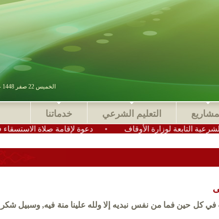
الخميس 22 صفر 1448 - 06 أغسطس 2026 , آخر تحديث : 2025-11-24 15:28:49
مشاريع
التعليم الشرعي
خدماتنا
تابعة لوزارة الأوقاف
•
دعوة لإقامة صلاة الاستسقاء في عموم
ى
في كل حين فما من نفس نبديه إلا ولله علينا منة فيه‏,‏ وسبيل شكر 