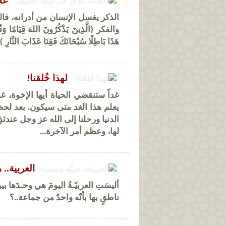
عظ
الذكر يغسل الإنسان من أدرانه، فال
والفكر {الَّذِينَ يَذْكُرُونَ اللهَ قِيَامًا وَقُ
هَذَا بَاطِلًا سُبْحَانَكَ فَقِنَا عَذَابَ النَّارِ } 
لهذا خُلقنا!
غداً ستنقضي الحياة أيها الإخوة، غ
يعلم هذا الغد متى سيكون. بعد لحظة 
الدنيا ورحلنا إلى الله عز وجل عندئذ
لها، وعظم أمر الآخرة...
العربية.. 
أليسَتِ العربيّـةُ اليومَ هي وحـدَها ب
ناطقٍ بها بأنّه واحدٌ من جماعة..؟