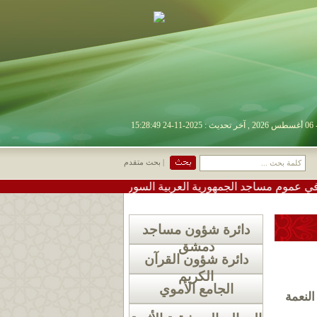
| بحث متقدم
 مساجد الجمهورية العربية السورية
•
#تعميم دعوة لإقامة صلاة
دائرة شؤون مساجد
دمشق
دائرة شؤون القرآن
الكريم
الجامع الأموي
النعمة