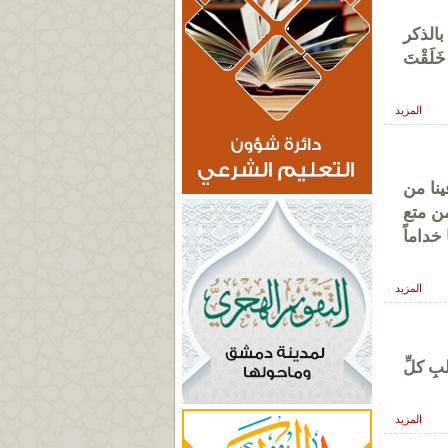
بالذكر
 خَلَقْتَ
المزيد
ينا من
من متع
خداماً
المزيد
بِ كلِّ
المزيد