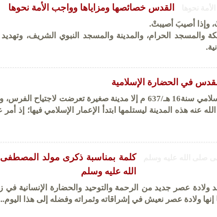
القدس خصائصها ومزاياها وواجب الأمة نحوها
 وإذا أصيبَ أصيبتْ.
والمسجد الحرام، والمدينة والمسجد النبوي الشريف، وتهديد ا
ية.
قدس في الحضارة الإسلامية
لم تكن مدينة القدس قبل الفتح الإسلامي سنة‏16‏ هـ‏/637‏ م إلا مدينة صغيرة تعرضت لاجتياح ال
 عنه هذه المدينة ليستلمها ابتدأ الإعمار الإسلامي فيها‏؛ إذ أمر 
كلمة بمناسبة ذكرى مولد المصطفى
الله عليه وسلم
د ولادة عصر جديد من الرحمة والتوحيد والحضارة الإنسانية في ز
 إنها ولادة عصر نعيش في إشراقاته وثمراته وفضله إلى هذا اليوم...