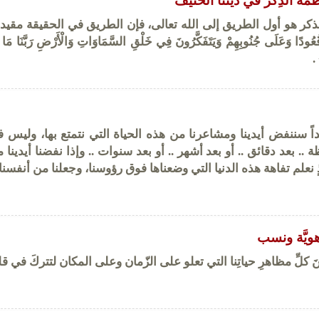
مة الذِكر في ديننا الحنيف
ذكر هو أول الطريق إلى الله تعالى، فإن الطريق في الحقيقة مقيد 
عُودًا وَعَلَى جُنُوبِهِمْ وَيَتَفَكَّرُونَ فِي خَلْقِ السَّمَاوَاتِ وَالْأَرْضِ رَبَّنَا مَا
.
داً سننفض أيدينا ومشاعرنا من هذه الحياة التي نتمتع بها، وليس ف
.. بعد دقائق .. أو بعد أشهر .. أو بعد سنوات .. وإذا نفضنا أيدينا 
ٍ نعلم تفاهة هذه الدنيا التي وضعناها فوق رؤوسنا، وجعلنا من أنفسنا 
هويَّة ونسب
ينَ كلِّ مظاهرِ حياتِنا التي تعلو على الزّمان وعلى المكان لتتركَ في قل