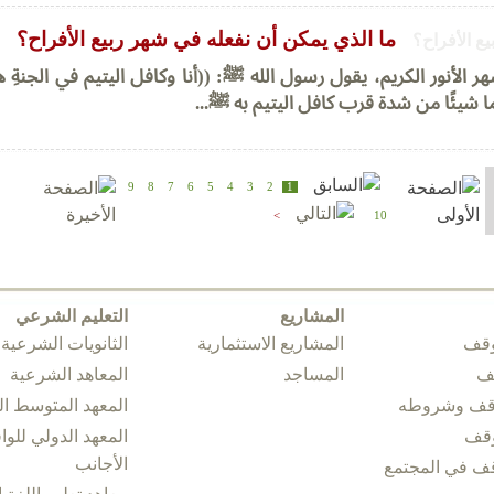
ما الذي يمكن أن نفعله في شهر ربيع الأفراح؟
 الأنور الكريم، يقول رسول الله ﷺ: ((أنا وكافل اليتيم في الجنةِ ه
نهما شيئًا من شدة قرب كافل اليتيم به ﷺ...
9
8
7
6
5
4
3
2
1
>
10
المشاريع
التعليم الشرعي
وقف
المشاريع الاستثمارية
الثانويات الشرعية
قف
المساجد
المعاهد الشرعية
وقف وشروطه
المعهد المتوسط 
وقف
المعهد الدولي للوا
الأجانب
قف في المجتمع