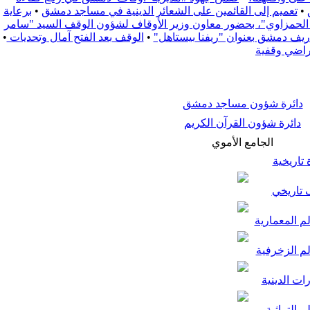
•
تعميم إلى القائمين على الشعائر الدينية في مساجد دمشق
•
برعاية
زة الحمزاوي"، بحضور معاون وزير الأوقاف لشؤون الوقف السيد "سامر
•
الوقف بعد الفتح آمال وتحديات
•
راضي وقفية
دائرة شؤون مساجد دمشق
دائرة شؤون القرآن الكريم
الجامع الأموي
تاريخية
تاريخي
م المعمارية
لم الزخرفية
ات الدينية
م التراثية