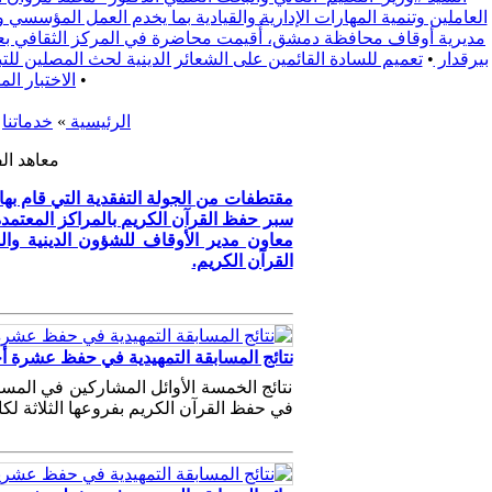
العاملين وتنمية المهارات الإدارية والقيادية بما يخدم العمل المؤسسي 
مديرية أوقاف محافظة دمشق، أُقيمت محاضرة في المركز الثقافي بعنوا
بيرقدار
•
تعميم للسادة القائمين على الشعائر الدينية لحث المصلين للتبع يوم الجمعة 2025/9/19 لدعم الفعالية المجتمعية التي تقيمها محافظة ري
•
الاختبار ال
الرئيسية
»
خدماتنا
»
معاهد ال
مقتطفات من الجولة التفقدية التي قام به
سبر حفظ القرآن الكريم بالمراكز المعتم
معاون مدير الأوقاف للشؤون الدينية وال
القرآن الكريم.
نتائج المسابقة التمهيدية في حفظ عشرة أجزاء
نتائج الخمسة الأوائل المشاركين في المس
في حفظ القرآن الكريم بفروعها الثلاثة لك