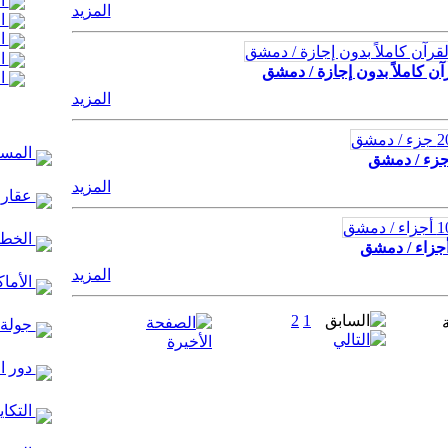
ال
المزيد
ال
ال
ال
آن كاملاً بدون إجازة / دمشق
ال
المزيد
المساج
المزيد
عقارا
الخط ا
المزيد
الأماك
2
1
جولة 
دور ا
التكاي