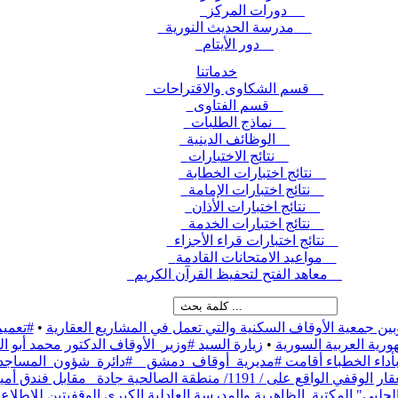
دورات المركز
مدرسة الحديث النورية
دور الأيتام
خدماتنا
قسم الشكاوى والاقتراحات
قسم الفتاوى
نماذج الطلبات
الوظائف الدينية
نتائج الاختبارات
نتائج اختبارات الخطابة
نتائج اختبارات الإمامة
نتائج اختبارات الأذان
نتائج اختبارات الخدمة
نتائج اختبارات قراء الأجزاء
مواعيد الامتحانات القادمة
معاهد الفتح لتحفيظ القرآن الكريم
بين جمعية الأوقاف السكنية والتي تعمل في المشاريع العقارية
•
#تعميم
رية العربية السورية
•
زيارة السيد #وزير_الأوقاف الدكتور محمد أبو
ء بأداء الخطباء أقامت #مديرية_أوقاف_دمشق _ #دائرة_شؤون_المساج
نطقة الصالحية جادة_ مقابل فندق أمية،
حلبي" المكتبة_الظاهرية والمدرسة العادلية الكبرى الوقفيتين للاطلاع