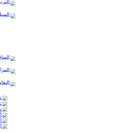
الترب
السبل
المنا
المزا
التعام
تع
تع
تع
أر
أر
أر