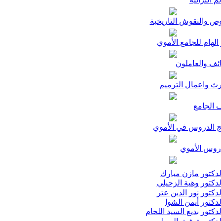
ص والنقوش التاريخية
الهام للجامع الأموي
ئف والعاملون
رث واعمال الترميم
 الجامع
ج الدروس في الأموي
وس الأموي
دكتور مازن مبارك
دكتور وهبة الزحيلي
دكتور نور الدين عتر
دكتور أيمن الشوا
دكتور بديع السيد اللحام