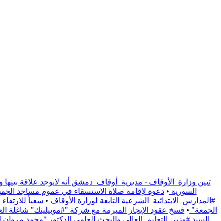
تبين وزارة_الأوقاف - مديرية_أوقاف_دمشق أنه لايوجد علاقة بينها و
السورية
•
دعوة لإقامة صلاة الاستسقاء في عموم مساجد الجمهو
#المدارس_الابتدائية_الشرعية التابعة لوزارة الأوقاف
•
سعياً للارتقا
الجمعة"
•
فسخ عقود الإيجار المبرمة مع شركة "#موبيلينك" شاغلة العقار الوقفي الواقع على / 1191/ م
السيد #وزير_التعليم_العالي والبحث العلمي الدكتور "محمد مروان ال