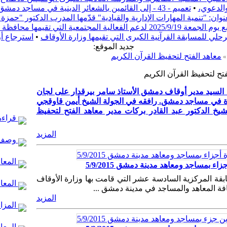
والدعوي،
•
تعميم - 43 - إلى القائمين بالشعائر الدينية في مساجد دمشق
ن: "تنمية المهارات الإدارية والقيادية" قدّمها المدرب الدكتور "حم
ف دمشق بعنوان "ريفنا بيستاهل"
مرحلي للمسابقة القرآنية الكبرى التي تقيمها وزارة الأوقاف
•
استرجاع أ
:جديد الموقع
معاهد الفتح لتحفيظ القرآن الكريم
فتح لتحفيظ القرآن الكريم
ا السيد مدير أوقاف دمشق الأستاذ سامر بيرقدار على لجان
دة في مساجد دمشق. رافقه في الجولة الشيخ أيمن قاوقجي
شيخ الدكتور عبد القادر بركات مدير معاهد الفتح لتحفيظ
قراءة 
المزيد
وصف 
المعال
 بمساجد ومعاهد مدينة دمشق 5/9/2015
ابقة المركزية السادسة عشر التي قامت بها وزارة الأوقاف
المعا
افة المعاهد والمساجد في مدينة دمشق ...
المزيد
المزار
المعال